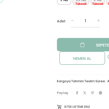
1 Yaş
1.5 Yaş
2 Yaş
Adet
Kargoya Tahmini Teslim Süresi
:
A
Paylaş:
İSTEK LISTEME EKLE