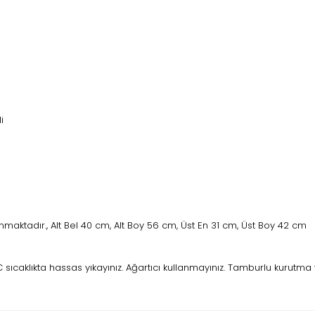
i
maktadır., Alt Bel 40 cm, Alt Boy 56 cm, Üst En 31 cm, Üst Boy 42 cm
ıcaklıkta hassas yıkayınız. Ağartıcı kullanmayınız. Tamburlu kurutma 