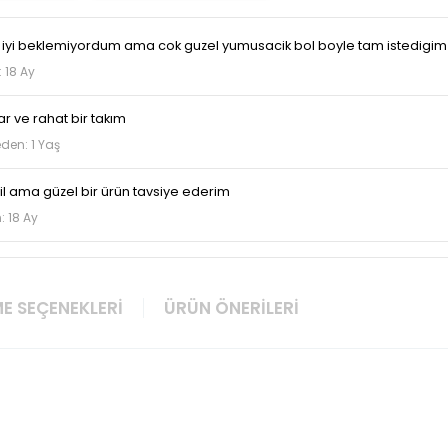
 iyi beklemiyordum ama cok guzel yumusacik bol boyle tam istedigim
 18 Ay
var ve rahat bir takım
den: 1 Yaş
 ama güzel bir ürün tavsiye ederim
: 18 Ay
E SEÇENEKLERI
ÜRÜN ÖNERILERI