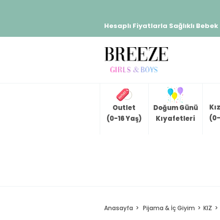
Hesaplı Fiyatlarla Sağlıklı Bebek
Kı
Outlet
Doğum Günü
(0-
(0-16 Yaş)
Kıyafetleri
Anasayfa
Pijama & İç Giyim
KIZ