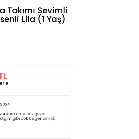
a Takımı Sevimli
enli Lila (1 Yaş)
TL
erle
.2024
miyordum ama cok guzel
edigim gibi cok begendim 🤗