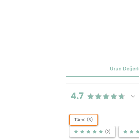
Ürün Değerl
4.7
Tümü (3)
(2)