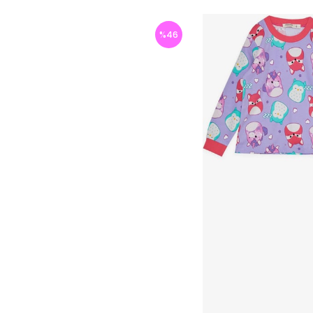
%
46
İndirim