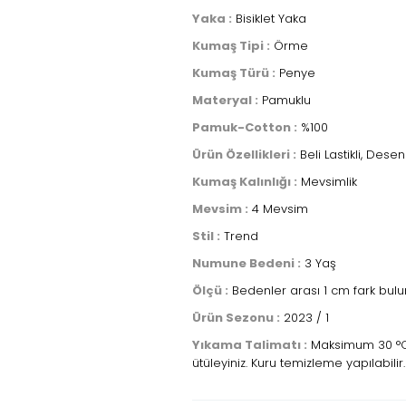
Yaka :
Bisiklet Yaka
Kumaş Tipi :
Örme
Kumaş Türü :
Penye
Materyal :
Pamuklu
Pamuk-Cotton :
%100
Ürün Özellikleri :
Beli Lastikli, Desenl
Kumaş Kalınlığı :
Mevsimlik
Mevsim :
4 Mevsim
Stil :
Trend
Numune Bedeni :
3 Yaş
Ölçü :
Bedenler arası 1 cm fark bulun
Ürün Sezonu :
2023 / 1
Yıkama Talimatı :
Maksimum 30 °C s
ütüleyiniz. Kuru temizleme yapılabilir.