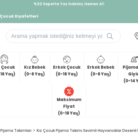
%30 Sepette Yaz İndirimi, Hemen Al!
İndirimlere ek %10 İndirimi Kap, Hemen Üye Ol!
 Çocuk Kıyafetleri
z Çocuk
Kız Bebek
Erkek Çocuk
Erkek Bebek
Pijama 
16 Yaş)
(0-6 Yaş)
(0-16 Yaş)
(0-6 Yaş)
Giy
(0-14 
Maksimum
Fiyat
(0-16 Yaş)
Pijama Takımları
Kız Çocuk Pijama Takımı Sevimli Hayvancıklar Desenli L