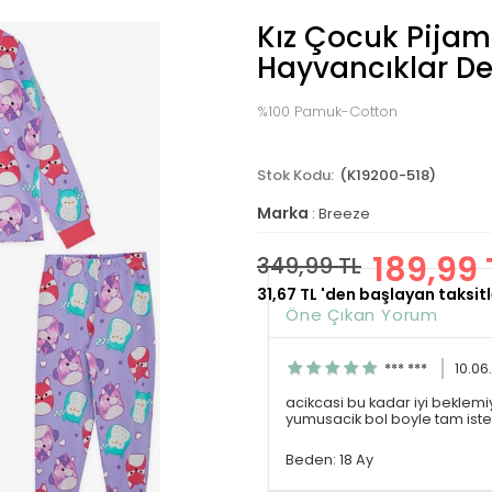
Kız Çocuk Pijam
Hayvancıklar Des
%100 Pamuk-Cotton
(K19200-518)
Marka
:
Breeze
189,99 
349,99 TL
31,67 TL
'den başlayan taksitl
Öne Çıkan Yorum
*** ***
10.06
acikcasi bu kadar iyi bekle
yumusacik bol boyle tam ist
Beden: 18 Ay