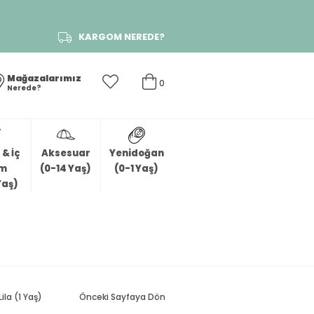
KARGOM NEREDE?
Mağazalarımız
0
Nerede?
& İç
Aksesuar
Yenidoğan
im
(0-14 Yaş)
(0-1 Yaş)
Yaş)
ila (1 Yaş)
Önceki Sayfaya Dön