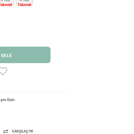
3 Yaş
4 Yaş
ynı Gün
KARŞILAŞTIR