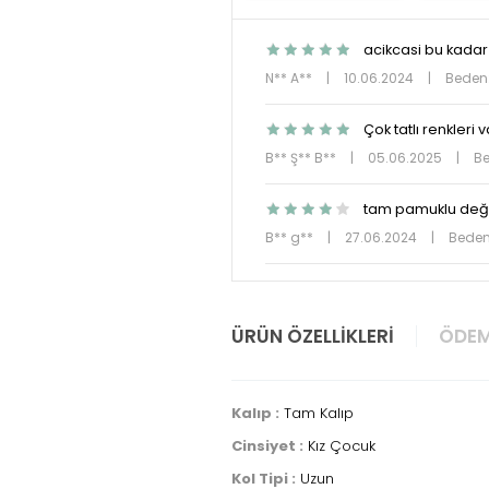
acikcasi bu kadar
N** A**
|
10.06.2024
|
Beden:
Çok tatlı renkleri 
B** Ş** B**
|
05.06.2025
|
Be
tam pamuklu değil
B** g**
|
27.06.2024
|
Beden
ÜRÜN ÖZELLIKLERI
ÖDEM
Kalıp :
Tam Kalıp
Cinsiyet :
Kız Çocuk
Kol Tipi :
Uzun