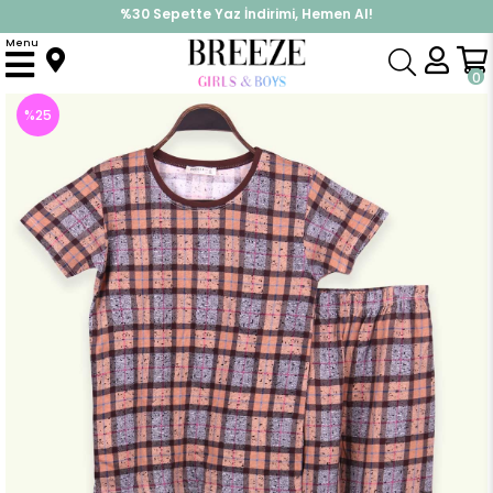
%30 Sepette Yaz İndirimi, Hemen Al!
İndirimlere ek %10 İndirimi Kap, Hemen Üye Ol!
Menu
Anasayfa
Pijama & İç Giyim
KIZ
Pijama Takımları
Kız Çocuk Pijama Takımı Ekoseli Kahverengi (9 Yaş)
0
%
25
İndirim