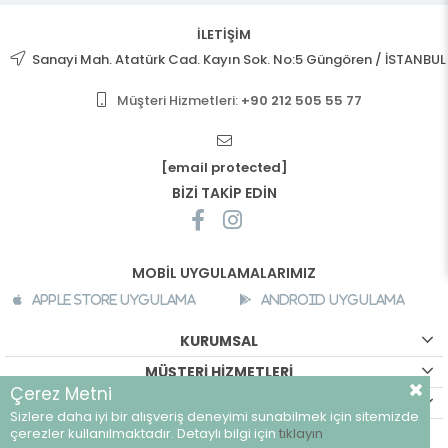
İLETİŞİM
Sanayi Mah. Atatürk Cad. Kayın Sok. No:5 Güngören / İSTANBUL
Müşteri Hizmetleri:
+90 212 505 55 77
[email protected]
BİZİ TAKİP EDİN
MOBİL UYGULAMALARIMIZ
Apple Store Uygulama
Android Uygulama
KURUMSAL
MÜŞTERİ HİZMETLERİ
Çerez Metni
ALIŞVERİŞ BİLGİLERİ
Sizlere daha iyi bir alışveriş deneyimi sunabilmek için sitemizde
©
breeze.com.tr - Tüm hakları saklıdır.
çerezler kullanılmaktadır. Detaylı bilgi için
tıklayın