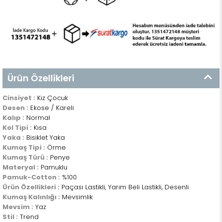
Ürün Özellikleri
Cinsiyet :
Kız Çocuk
Desen :
Ekose / Kareli
Kalıp :
Normal
Kol Tipi :
Kısa
Yaka :
Bisiklet Yaka
Kumaş Tipi :
Örme
Kumaş Türü :
Penye
Materyal :
Pamuklu
Pamuk-Cotton :
%100
Ürün Özellikleri :
Paçası Lastikli, Yarım Beli Lastikli, Desenli
Kumaş Kalınlığı :
Mevsimlik
Mevsim :
Yaz
Stil :
Trend