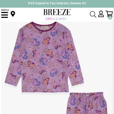
%30 Sepette Yaz İndirimi, Hemen Al!
İndirimlere ek %10 İndirimi Kap, Hemen Üye Ol!
Menu
Anasayfa
Pijama & İç Giyim
KIZ
Pijama Takımları
Kız Çocuk Pijama Takımı Unıcorn Desenli Lila (5 Yaş)
0