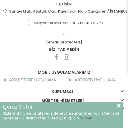
İLETİŞİM
Sanayi Mah. Atatürk Cad. Kayın Sok. No:5 Güngören / İSTANBUL
Müşteri Hizmetleri:
+90 212 505 55 77
[email protected]
BİZİ TAKİP EDİN
MOBİL UYGULAMALARIMIZ
Apple Store Uygulama
Android Uygulama
KURUMSAL
MÜŞTERİ HİZMETLERİ
Çerez Metni
ALIŞVERİŞ BİLGİLERİ
Sizlere daha iyi bir alışveriş deneyimi sunabilmek için sitemizde
©
breeze.com.tr - Tüm hakları saklıdır.
çerezler kullanılmaktadır. Detaylı bilgi için
tıklayın