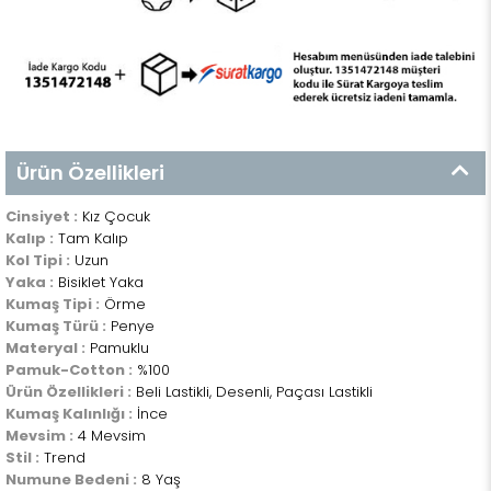
Ürün Özellikleri
Cinsiyet :
Kız Çocuk
Kalıp :
Tam Kalıp
Kol Tipi :
Uzun
Yaka :
Bisiklet Yaka
Kumaş Tipi :
Örme
Kumaş Türü :
Penye
Materyal :
Pamuklu
Pamuk-Cotton :
%100
Ürün Özellikleri :
Beli Lastikli, Desenli, Paçası Lastikli
Kumaş Kalınlığı :
İnce
Mevsim :
4 Mevsim
Stil :
Trend
Numune Bedeni :
8 Yaş