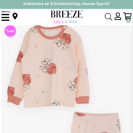
İndirimlere ek %10 İndirimi Kap, Hemen Üye Ol!
%30 Sepette Yaz İndirimi, Hemen Al!
Menu
Anasayfa
Pijama & İç Giyim
KIZ
Pijama Takımları
Kız Bebek Pijama Takımı Uykucu Kedicikler Desenli Pudra (1.5 Yaş)
0
%
46
İndirim