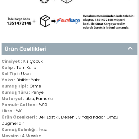
Ürün Özellikleri
Cinsiyet :
Kız Çocuk
Kalıp :
Tam Kalıp
Kol Tipi :
Uzun
Yaka :
Bisiklet Yaka
Kumaş Tipi :
Örme
Kumaş Türü :
Penye
Materyal :
Likra, Pamuklu
Pamuk-Cotton :
%90
Likra :
%10
Ürün Özellikleri :
Beli Lastikli, Desenli, 3 Yaşa Kadar Omzu
Düğmelidir
Kumaş Kalınlığı :
İnce
Mevsim :
4 Mevsim