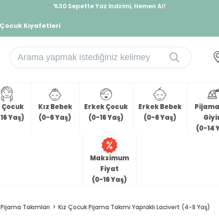
%30 Sepette Yaz İndirimi, Hemen Al!
İndirimlere ek %10 İndirimi Kap, Hemen Üye Ol!
 Çocuk Kıyafetleri
z Çocuk
Kız Bebek
Erkek Çocuk
Erkek Bebek
Pijama 
16 Yaş)
(0-6 Yaş)
(0-16 Yaş)
(0-6 Yaş)
Giy
(0-14 
Maksimum
Fiyat
(0-16 Yaş)
Pijama Takımları
Kız Çocuk Pijama Takımı Yapraklı Lacivert (4-8 Yaş)