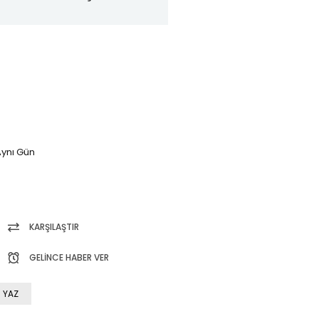
ynı Gün
KARŞILAŞTIR
GELINCE HABER VER
 YAZ