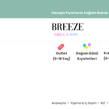
Hesaplı Fiyatlarla Sağlıklı Bebek
Kı
Outlet
Doğum Günü
(0-
(0-16 Yaş)
Kıyafetleri
Anasayfa
Pijama & İç Giyim
KIZ