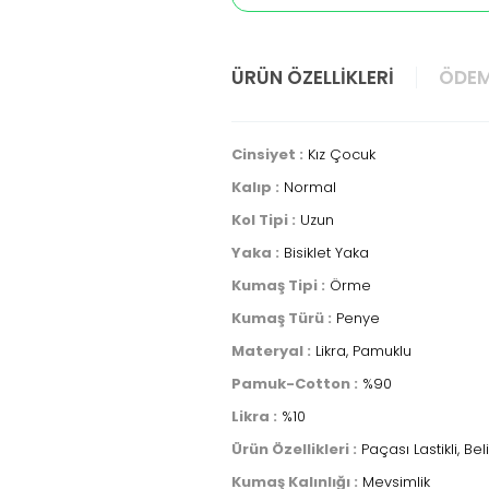
ÜRÜN ÖZELLIKLERI
ÖDEM
Cinsiyet :
Kız Çocuk
Kalıp :
Normal
Kol Tipi :
Uzun
Yaka :
Bisiklet Yaka
Kumaş Tipi :
Örme
Kumaş Türü :
Penye
Materyal :
Likra, Pamuklu
Pamuk-Cotton :
%90
Likra :
%10
Ürün Özellikleri :
Paçası Lastikli, Beli
Kumaş Kalınlığı :
Mevsimlik