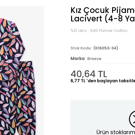
Kız Çocuk Pijam
Lacivert (4-8 Y
%10 Likra , %90 Pamuk-Cotton
(K16053-34)
Marka
:
Breeze
40,64 TL
6,77 TL
'den başlayan taksitl
Ürün stoklarım