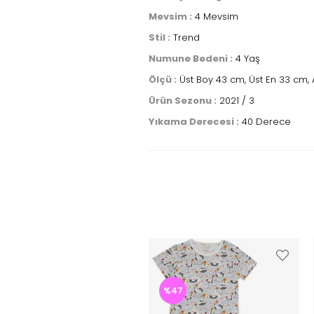
Mevsim :
4 Mevsim
Stil :
Trend
Numune Bedeni :
4 Yaş
Ölçü :
Üst Boy 43 cm, Üst En 33 cm, A
Ürün Sezonu :
2021 / 3
Yıkama Derecesi :
40 Derece
%47