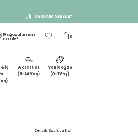
KARGOM NEREDE?
Mağazalarımız
0
Nerede?
& İç
Aksesuar
Yenidoğan
im
(0-14 Yaş)
(0-1 Yaş)
Yaş)
Önceki Sayfaya Dön