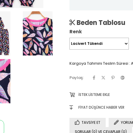
Beden Tablosu
Renk
Kargoya Tahmini Teslim Süresi
:
A
Paylaş:
İSTEK LISTEME EKLE
FIYAT DÜŞÜNCE HABER VER
TAVSIYE ET
YORUM
SORULAR (0) VE CEVAPLAR (0)