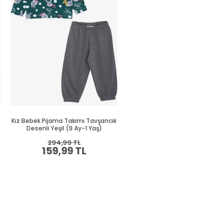
Kız Bebek Pijama Takımı Tavşancık
Kız Bebek Pijama Takımı Unic
Desenli Yeşil (9 Ay-1 Yaş)
Desenli Ekru (1.5 Yaş)
294,99 TL
394,99 TL
159,99 TL
214,99 TL