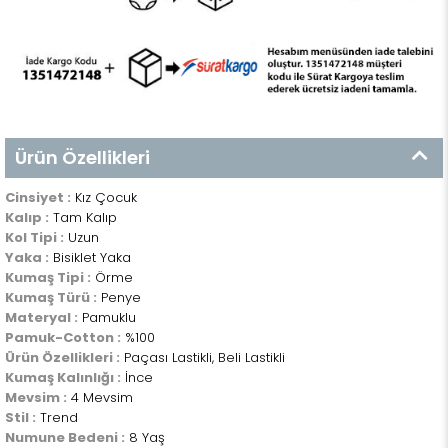
Ürün Özellikleri
Cinsiyet :
Kız Çocuk
Kalıp :
Tam Kalıp
Kol Tipi :
Uzun
Yaka :
Bisiklet Yaka
Kumaş Tipi :
Örme
Kumaş Türü :
Penye
Materyal :
Pamuklu
Pamuk-Cotton :
%100
Ürün Özellikleri :
Paçası Lastikli, Beli Lastikli
Kumaş Kalınlığı :
İnce
Mevsim :
4 Mevsim
Stil :
Trend
Numune Bedeni :
8 Yaş