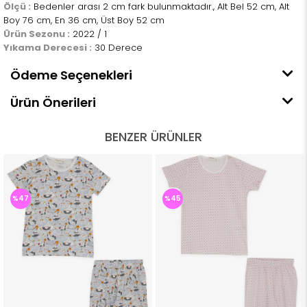
Ölçü :
Bedenler arası 2 cm fark bulunmaktadır., Alt Bel 52 cm, Alt
Boy 76 cm, En 36 cm, Üst Boy 52 cm
Ürün Sezonu :
2022 / 1
Yıkama Derecesi :
30 Derece
Ödeme Seçenekleri
Ürün Önerileri
BENZER ÜRÜNLER
%47
%45
%