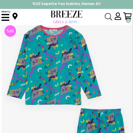
%30 Sepette Yaz İndirimi, Hemen Al!
İndirimlere ek %10 İndirimi Kap, Hemen Üye Ol!
Menu
Anasayfa
Pijama & İç Giyim
KIZ
Pijama Takımları
Kız Çocuk Pijama Takımı Yazı Desenli Turkuaz (5 Yaş)
0
%
35
İndirim