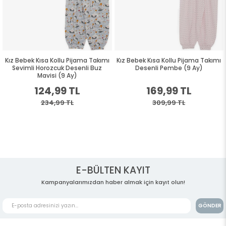
z Bebek Kısa Kollu Pijama Takımı
Kız Bebek Kısa Kollu Pijama Takımı
Kı
Sevimli Horozcuk Desenli Buz
Desenli Pembe (9 Ay)
Mavisi (9 Ay)
124,99 TL
169,99 TL
234,99 TL
309,99 TL
E-BÜLTEN KAYIT
Kampanyalarımızdan haber almak için kayıt olun!
GÖNDER