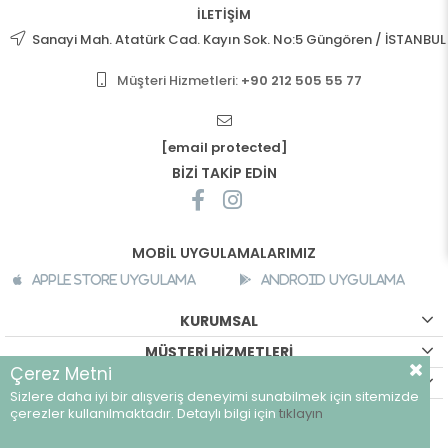
İLETİŞİM
Sanayi Mah. Atatürk Cad. Kayın Sok. No:5 Güngören / İSTANBUL
Müşteri Hizmetleri:
+90 212 505 55 77
[email protected]
BİZİ TAKİP EDİN
MOBİL UYGULAMALARIMIZ
Apple Store Uygulama
Android Uygulama
KURUMSAL
MÜŞTERİ HİZMETLERİ
Çerez Metni
ALIŞVERİŞ BİLGİLERİ
Sizlere daha iyi bir alışveriş deneyimi sunabilmek için sitemizde
©
breeze.com.tr - Tüm hakları saklıdır.
çerezler kullanılmaktadır. Detaylı bilgi için
tıklayın