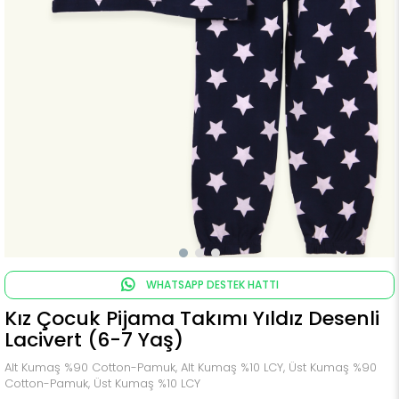
WHATSAPP DESTEK HATTI
Kız Çocuk Pijama Takımı Yıldız Desenli
Lacivert (6-7 Yaş)
Alt Kumaş %90 Cotton-Pamuk, Alt Kumaş %10 LCY, Üst Kumaş %90
Cotton-Pamuk, Üst Kumaş %10 LCY