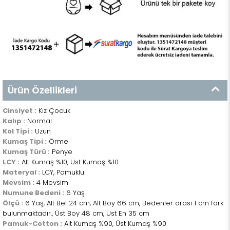
Ürün Özellikleri
Cinsiyet :
Kız Çocuk
Kalıp :
Normal
Kol Tipi :
Uzun
Kumaş Tipi :
Örme
Kumaş Türü :
Penye
LCY :
Alt Kumaş %10, Üst Kumaş %10
Materyal :
LCY, Pamuklu
Mevsim :
4 Mevsim
Numune Bedeni :
6 Yaş
Ölçü :
6 Yaş, Alt Bel 24 cm, Alt Boy 66 cm, Bedenler arası 1 cm fark
bulunmaktadır., Üst Boy 48 cm, Üst En 35 cm
Pamuk-Cotton :
Alt Kumaş %90, Üst Kumaş %90