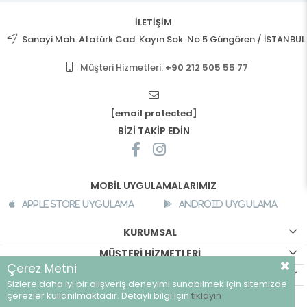
İLETİŞİM
Sanayi Mah. Atatürk Cad. Kayın Sok. No:5 Güngören / İSTANBUL
Müşteri Hizmetleri:
+90 212 505 55 77
[email protected]
BİZİ TAKİP EDİN
MOBİL UYGULAMALARIMIZ
Apple Store Uygulama
Android Uygulama
KURUMSAL
MÜŞTERİ HİZMETLERİ
Çerez Metni
ALIŞVERİŞ BİLGİLERİ
Sizlere daha iyi bir alışveriş deneyimi sunabilmek için sitemizde
©
breeze.com.tr - Tüm hakları saklıdır.
çerezler kullanılmaktadır. Detaylı bilgi için
tıklayın