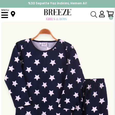
%30 Sepette Yaz İndirimi, Hemen Al!
İndirimlere ek %10 İndirimi Kap, Hemen Üye Ol!
Menu
Anasayfa
Pijama & İç Giyim
KIZ
Pijama Takımları
Kız Çocuk Pijama Takımı Yıldız Desenli Lacivert (6-7 Yaş)
0