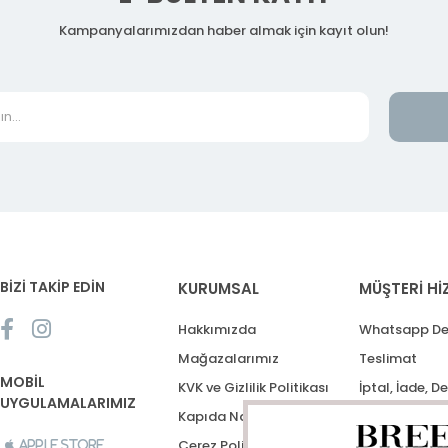
Kampanyalarımızdan haber almak için kayıt olun!
BİZİ TAKİP EDİN
KURUMSAL
MÜŞTERİ Hİ
Hakkımızda
Whatsapp De
Mağazalarımız
Teslimat
MOBİL
KVK ve Gizlilik Politikası
İptal, İade, D
UYGULAMALARIMIZ
Kapıda Nakit Ödeme
Destek Talep
Çerez Politikası
Apple Store