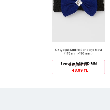
Kız Çocuk Kadife Bandana Mavi
(175 mm-190 mm)
Sepette %30 İNDİRİM
69,99 TL
48,99 TL