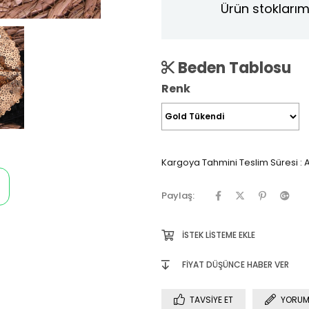
Ürün stoklarım
Beden Tablosu
Renk
Kargoya Tahmini Teslim Süresi
:
A
Paylaş:
İSTEK LISTEME EKLE
FIYAT DÜŞÜNCE HABER VER
TAVSIYE ET
YORUM