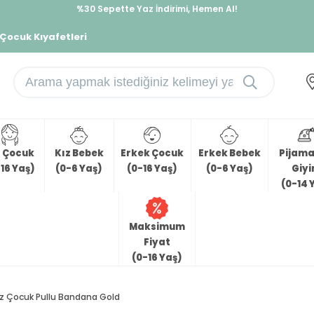
%30 Sepette Yaz İndirimi, Hemen Al!
İndirimlere ek %10 İndirimi Kap, Hemen Üye Ol!
 Çocuk Kıyafetleri
z Çocuk
Kız Bebek
Erkek Çocuk
Erkek Bebek
Pijama 
16 Yaş)
(0-6 Yaş)
(0-16 Yaş)
(0-6 Yaş)
Giy
(0-14 
Maksimum
Fiyat
(0-16 Yaş)
ız Çocuk Pullu Bandana Gold