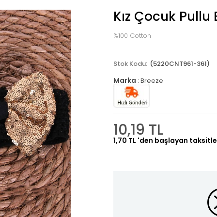
Kız Çocuk Pullu
%100 Cotton
(5220CNT961-361)
Marka
:
Breeze
10,19 TL
1,70 TL
'den başlayan taksitle