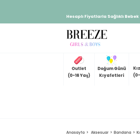
Hesaplı Fiyatlarla Sağlıklı Bebek
Kı
Outlet
Doğum Günü
(0-
(0-16 Yaş)
Kıyafetleri
Anasayfa
Aksesuar
Bandana
K