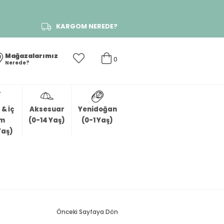
KARGOM NEREDE?
Mağazalarımız
0
Nerede?
& İç
Aksesuar
Yenidoğan
im
(0-14 Yaş)
(0-1 Yaş)
Yaş)
Önceki Sayfaya Dön