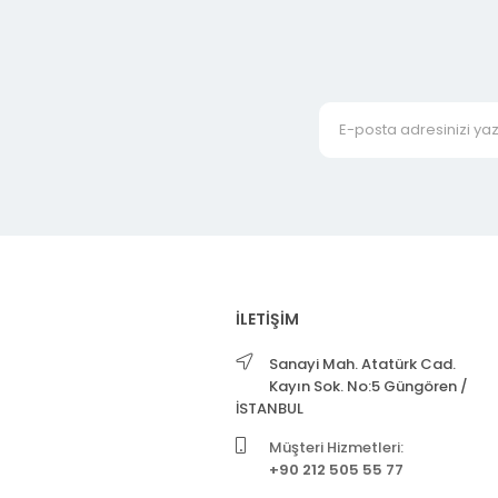
İLETİŞİM
Sanayi Mah. Atatürk Cad.
Kayın Sok. No:5 Güngören /
İSTANBUL
Müşteri Hizmetleri:
+90 212 505 55 77