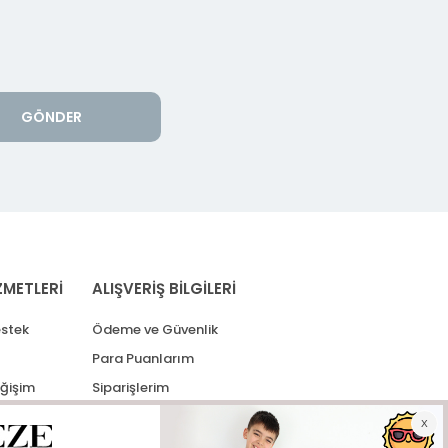
GÖNDER
ZMETLERİ
ALIŞVERİŞ BİLGİLERİ
stek
Ödeme ve Güvenlik
Para Puanlarım
eğişim
Siparişlerim
lerim
Kargo Takip
İade Taleplerim