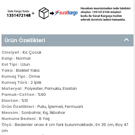
Ürün Özellikleri
Cinsiyet :
Kız Çocuk
Kalıp :
Normal
Kol Tipi :
Uzun
Yaka :
Bisiklet Yaka
Kumaş Tipi :
Örme
Kumaş Türü :
2 İplik
Materyal :
Polyester, Pamuklu, Elastan
Pamuk-Cotton :
%90
Elastan :
%10
Ürün Özellikleri :
Pullu, İşlemeli, Fermuarlı
Mevsim :
Sonbahar, Kış, İlkbahar
Numune Bedeni :
8 Yaş
Ölçü :
Bedenler arası 4 cm fark bulunmaktadır., En 35 cm, Boy 47
cm