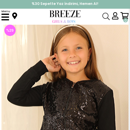
%30 Sepette Yaz İndirimi, Hemen Al!
İndirimlere ek %10 İndirimi Kap, Hemen Üye Ol!
Menu
Anasayfa
Kız Çocuk
Üst Giyim
Hırka
Kız Çocuk Pullu Hırka Siyah (9 Yaş)
0
%
29
İndirim