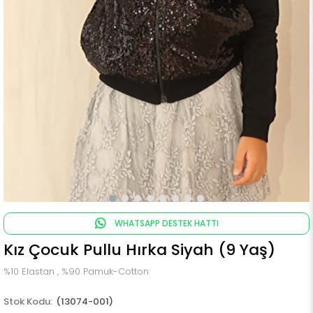
WHATSAPP DESTEK HATTI
Kız Çocuk Pullu Hırka Siyah (9 Yaş)
%10 Elastan , %90 Pamuk-Cotton
(13074-001)