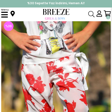
%30 Sepette Yaz İndirimi, Hemen Al!
İndirimlere ek %10 İndirimi Kap, Hemen Üye Ol!
Menu
Anasayfa
Kız Çocuk
Alt Giyim
Tayt
Kız Çocuk Şifon Pantolon Beyaz (10 Yaş)
0
%
39
İndirim