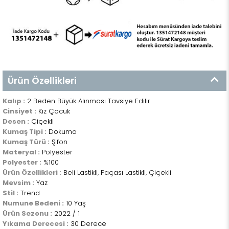
Ürün Özellikleri
Kalıp :
2 Beden Büyük Alınması Tavsiye Edilir
Cinsiyet :
Kız Çocuk
Desen :
Çiçekli
Kumaş Tipi :
Dokuma
Kumaş Türü :
Şifon
Materyal :
Polyester
Polyester :
%100
Ürün Özellikleri :
Beli Lastikli, Paçası Lastikli, Çiçekli
Mevsim :
Yaz
Stil :
Trend
Numune Bedeni :
10 Yaş
Ürün Sezonu :
2022 / 1
Yıkama Derecesi :
30 Derece