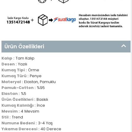
Ürün Özellikleri
Kalıp :
Tam Kalıp
Desen :
Yazılı
Kumaş Tipi :
Örme
Kumaş Türü :
Penye
Materyal :
Elastan, Pamuklu
Pamuk-Cotton :
%95
Elastan :
%5
Ürün Özellikleri :
Baskılı
Kumaş Kalınlığı :
İnce
Mevsim :
4 Mevsim
Stil :
Trend
Numune Bedeni :
3-4 Yaş
Yıkama Derecesi :
40 Derece