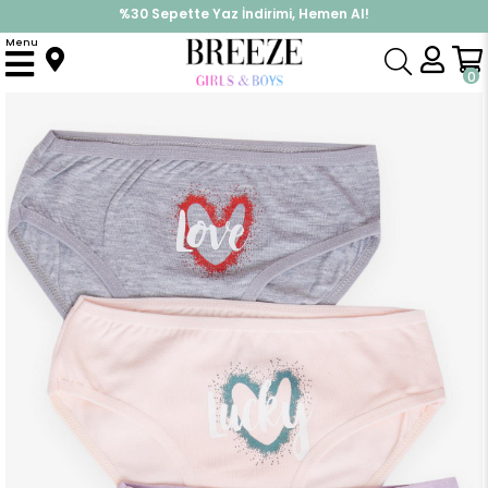
%30 Sepette Yaz İndirimi, Hemen Al!
İndirimlere ek %10 İndirimi Kap, Hemen Üye Ol!
Menu
Anasayfa
Pijama & İç Giyim
KIZ
İç Giyim
Kız Çocuk Slip 3 lü Püskürtme Kalp Baskılı Karışık Renk (1-2 Yaş)
0