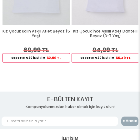
Kız Çocuk Kalın Askılı Atlet Beyaz (5
Kız Çocuk İnce Askılı Atlet Dantelli
Yaş)
Beyaz (3-7 Yaş)
89,99 TL
94,99 TL
62,99 TL
66,49 TL
Sepette %30 İNDİRİM
Sepette %30 İNDİRİM
E-BÜLTEN KAYIT
Kampanyalarımızdan haber almak için kayıt olun!
GÖNDER
İLETİŞİM