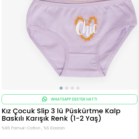
WHATSAPP DESTEK HATTI
Kız Çocuk Slip 3 lü Püskürtme Kalp
Baskılı Karışık Renk (1-2 Yaş)
%95 Pamuk-Cotton , %5 Elastan