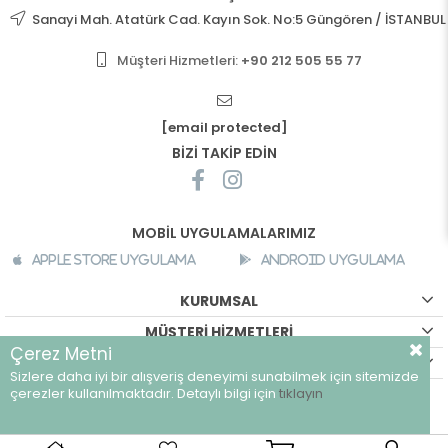
Sanayi Mah. Atatürk Cad. Kayın Sok. No:5 Güngören / İSTANBUL
Müşteri Hizmetleri:
+90 212 505 55 77
[email protected]
BİZİ TAKİP EDİN
MOBİL UYGULAMALARIMIZ
Apple Store Uygulama
Android Uygulama
KURUMSAL
MÜŞTERİ HİZMETLERİ
Çerez Metni
ALIŞVERİŞ BİLGİLERİ
Sizlere daha iyi bir alışveriş deneyimi sunabilmek için sitemizde
©
breeze.com.tr - Tüm hakları saklıdır.
çerezler kullanılmaktadır. Detaylı bilgi için
tıklayın