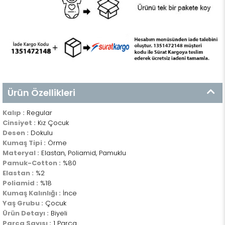
Ürün Özellikleri
Kalıp :
Regular
Cinsiyet :
Kız Çocuk
Desen :
Dokulu
Kumaş Tipi :
Örme
Materyal :
Elastan, Poliamid, Pamuklu
Pamuk-Cotton :
%80
Elastan :
%2
Poliamid :
%18
Kumaş Kalınlığı :
İnce
Yaş Grubu :
Çocuk
Ürün Detayı :
Biyeli
Parça Sayısı :
1 Parça