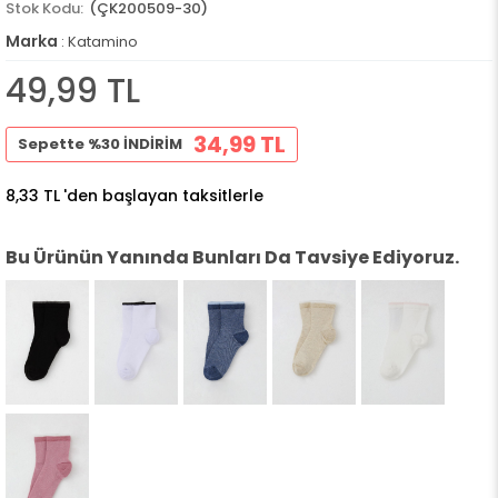
(ÇK200509-30)
Marka
:
Katamino
49,99 TL
34,99 TL
Sepette %30 İNDİRİM
8,33 TL
'den başlayan taksitlerle
Bu Ürünün Yanında Bunları Da Tavsiye Ediyoruz.