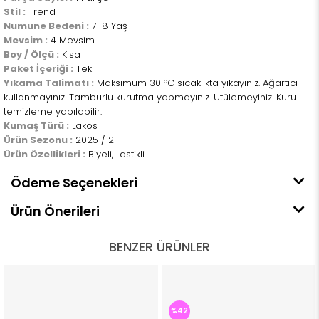
Stil :
Trend
Numune Bedeni :
7-8 Yaş
Mevsim :
4 Mevsim
Boy / Ölçü :
Kısa
Paket İçeriği :
Tekli
Yıkama Talimatı :
Maksimum 30 °C sıcaklıkta yıkayınız. Ağartıcı
kullanmayınız. Tamburlu kurutma yapmayınız. Ütülemeyiniz. Kuru
temizleme yapılabilir.
Kumaş Türü :
Lakos
Ürün Sezonu :
2025 / 2
Ürün Özellikleri :
Biyeli, Lastikli
Ödeme Seçenekleri
Ürün Önerileri
BENZER ÜRÜNLER
%42