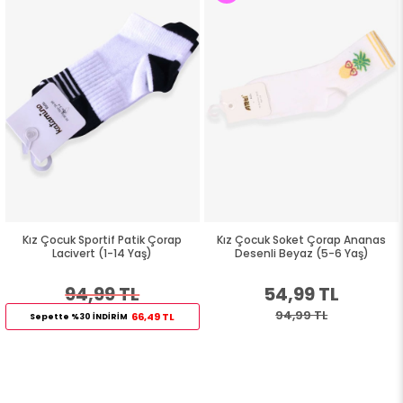
Kız Çocuk Sportif Patik Çorap
Kız Çocuk Soket Çorap Ananas
Lacivert (1-14 Yaş)
Desenli Beyaz (5-6 Yaş)
94,99 TL
54,99 TL
94,99 TL
66,49 TL
Sepette %30 İNDİRİM