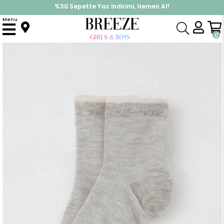
%30 Sepette Yaz İndirimi, Hemen Al!
İndirimlere ek %10 İndirimi Kap, Hemen Üye Ol!
Menu
Anasayfa
Aksesuar
Çorap
Kız Çocuk Soket Çorap Basic Açık Gri Melanj (7-16 Yaş)
0