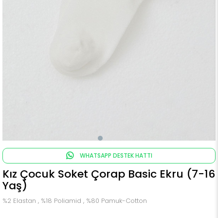
WHATSAPP DESTEK HATTI
Kız Çocuk Soket Çorap Basic Ekru (7-16
Yaş)
%2 Elastan , %18 Poliamid , %80 Pamuk-Cotton