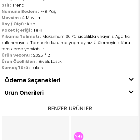
Stil :
Trend
Numune Bedeni :
7-8 Yaş
Mevsim :
4 Mevsim
Boy / Ölçü :
Kısa
Paket İçeriği :
Tekli
Yıkama Talimatı :
Maksimum 30 °C sıcaklıkta yıkayınız. Ağartıcı
kullanmayınız. Tamburlu kurutma yapmayınız. Ütülemeyiniz. Kuru
temizleme yapılabilir.
Ürün Sezonu :
2025 / 2
Ürün Özellikleri :
Biyeli, Lastikli
Kumaş Türü :
Lakos
Ödeme Seçenekleri
Ürün Önerileri
BENZER ÜRÜNLER
%42