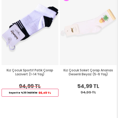
Kız Çocuk Sportif Patik Çorap
Kız Çocuk Soket Çorap Ananas
Lacivert (1-14 Yaş)
Desenli Beyaz (5-6 Yaş)
94,99 TL
54,99 TL
94,99 TL
66,49 TL
Sepette %30 İNDİRİM