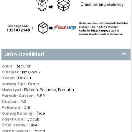
Ürün Özellikleri
Kalıp :
Regular
Cinsiyet :
Kız Çocuk
Desen :
Dokulu
Kumaş Tipi :
Örme
Materyal :
Elastan, Poliamid, Pamuklu
Pamuk-Cotton :
%80
Elastan :
%2
Poliamid :
%18
Kumaş Kalınlığı :
İnce
Yaş Grubu :
Çocuk
Ürün Detayı :
Biyeli
Parça Sayısı :
1 Parça