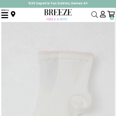
İndirimlere ek %10 İndirimi Kap, Hemen Üye Ol!
%30 Sepette Yaz İndirimi, Hemen Al!
Menu
Anasayfa
Aksesuar
Çorap
Kız Çocuk Soket Çorap Basic Ekru (7-16 Yaş)
0