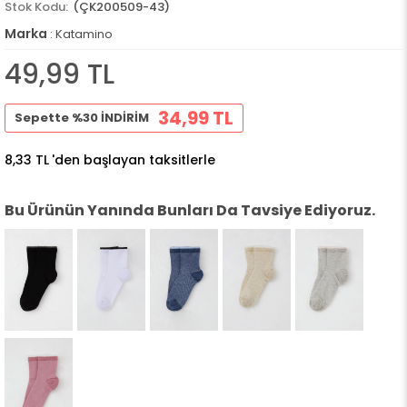
(ÇK200509-43)
Marka
:
Katamino
49,99 TL
34,99 TL
Sepette %30 İNDİRİM
8,33 TL
'den başlayan taksitlerle
Bu Ürünün Yanında Bunları Da Tavsiye Ediyoruz.