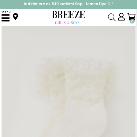
İndirimlere ek %10 İndirimi Kap, Hemen Üye Ol!
%30 Sepette Yaz İndirimi, Hemen Al!
Menu
Anasayfa
Aksesuar
Çorap
Kız Çocuk Soket Çorap Bilek Kısmı Tül Detaylı Ekru (3-4 Yaş)
0