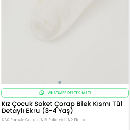
WHATSAPP DESTEK HATTI
Kız Çocuk Soket Çorap Bilek Kısmı Tül
Detaylı Ekru (3-4 Yaş)
%80 Pamuk-Cotton , %18 Poliamid , %2 Elastan