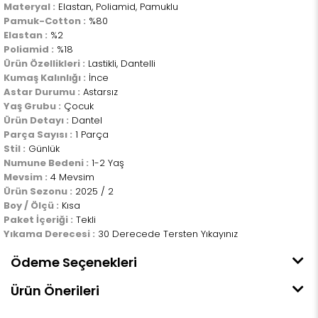
Materyal :
Elastan, Poliamid, Pamuklu
Pamuk-Cotton :
%80
Elastan :
%2
Poliamid :
%18
Ürün Özellikleri :
Lastikli, Dantelli
Kumaş Kalınlığı :
İnce
Astar Durumu :
Astarsız
Yaş Grubu :
Çocuk
Ürün Detayı :
Dantel
Parça Sayısı :
1 Parça
Stil :
Günlük
Numune Bedeni :
1-2 Yaş
Mevsim :
4 Mevsim
Ürün Sezonu :
2025 / 2
Boy / Ölçü :
Kısa
Paket İçeriği :
Tekli
Yıkama Derecesi :
30 Derecede Tersten Yıkayınız
Ödeme Seçenekleri
Ürün Önerileri