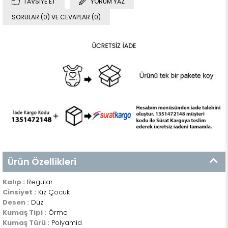
TAVSIYE ET
YORUM YAZ
SORULAR (0) VE CEVAPLAR (0)
Ürün Özellikleri
Kalıp :
Regular
Cinsiyet :
Kız Çocuk
Desen :
Düz
Kumaş Tipi :
Örme
Kumaş Türü :
Polyamid