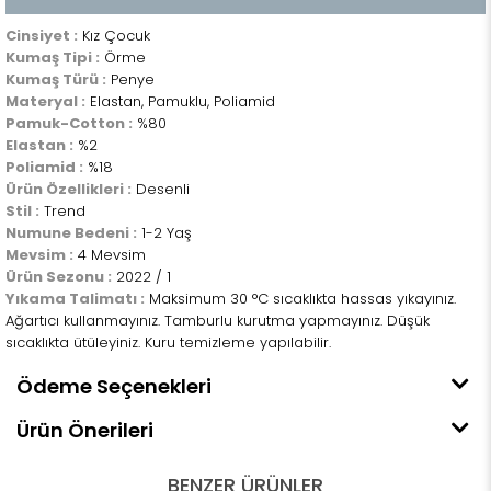
Cinsiyet :
Kız Çocuk
Kumaş Tipi :
Örme
Kumaş Türü :
Penye
Materyal :
Elastan, Pamuklu, Poliamid
Pamuk-Cotton :
%80
Elastan :
%2
Poliamid :
%18
Ürün Özellikleri :
Desenli
Stil :
Trend
Numune Bedeni :
1-2 Yaş
Mevsim :
4 Mevsim
Ürün Sezonu :
2022 / 1
Yıkama Talimatı :
Maksimum 30 °C sıcaklıkta hassas yıkayınız.
Ağartıcı kullanmayınız. Tamburlu kurutma yapmayınız. Düşük
sıcaklıkta ütüleyiniz. Kuru temizleme yapılabilir.
Ödeme Seçenekleri
Ürün Önerileri
BENZER ÜRÜNLER