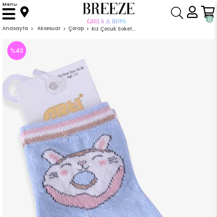
Menu
0
Anasayfa
Aksesuar
Çorap
Kız Çocuk Soket Çorap Donut Desenli Açık Mavi (1-8 Yaş)
%
43
İndirim