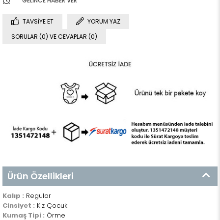
GELINCE HABER VER
TAVSIYE ET
YORUM YAZ
SORULAR (0) VE CEVAPLAR (0)
Ürün Özellikleri
Kalıp :
Regular
Cinsiyet :
Kız Çocuk
Kumaş Tipi :
Örme