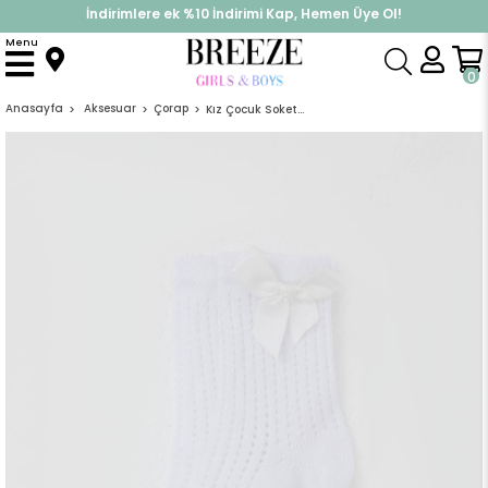
İndirimlere ek %10 İndirimi Kap, Hemen Üye Ol!
%30 Sepette Yaz İndirimi, Hemen Al!
Menu
0
Anasayfa
Aksesuar
Çorap
Kız Çocuk Soket Çorap File Detaylı Beyaz (7-10 Yaş)