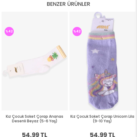
BENZER ÜRÜNLER
%42
%42
Kız Çocuk Soket Çorap Ananas
Kız Çocuk Soket Çorap Unicorn Lila
Desenli Beyaz (5-6 Yaş)
(9-10 Yaş)
54,99 TL
54,99 TL