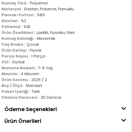
Kumaş Türü :
Polyamid
Materyal :
Elastan, Poliamid, Pamuklu
Pamuk-Cotton :
%80
Elastan :
%2
Poliamid :
%18
Ürün Özellikleri :
Lastikli, Fiyonklu, Fileli
Kumaş Kalınlığı :
Mevsimlik
Yaş Grubu :
Çocuk
Ürün Detayı :
Fiyonk
Parça Sayısı :
1 Parça
Stil :
Günlük
Numune Bedeni :
7-8 Yaş
Mevsim :
4 Mevsim
Ürün Sezonu :
2025 / 2
Boy / Ölçü :
Standart
Paket İçeriği :
Tekli
Yıkama Derecesi :
30 Derece
Ödeme Seçenekleri
Ürün Önerileri