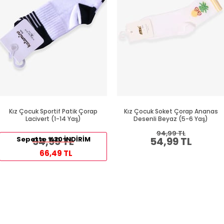
Kız Çocuk Sportif Patik Çorap
Kız Çocuk Soket Çorap Ananas
Lacivert (1-14 Yaş)
Desenli Beyaz (5-6 Yaş)
94,99 TL
Sepette %30 İNDİRİM
94,99 TL
54,99 TL
66,49 TL