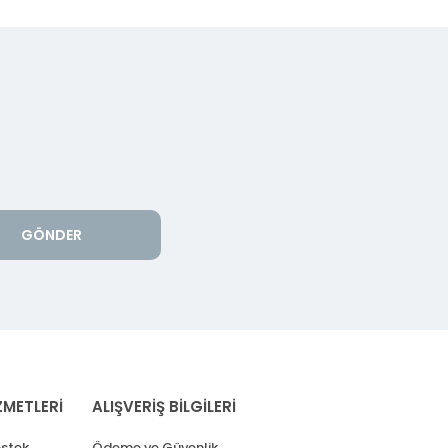
GÖNDER
ZMETLERİ
ALIŞVERİŞ BİLGİLERİ
stek
Ödeme ve Güvenlik