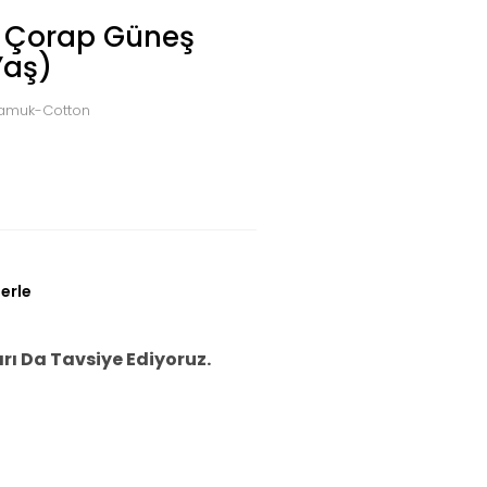
t Çorap Güneş
Yaş)
 Pamuk-Cotton
erle
ı Da Tavsiye Ediyoruz.