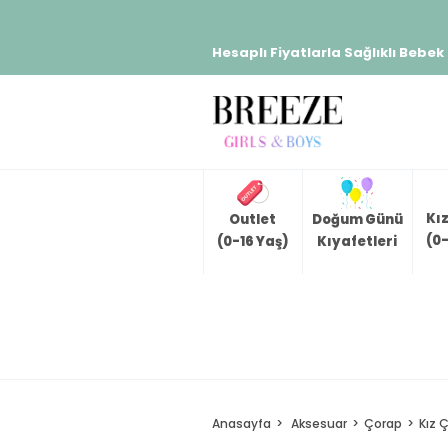
Hesaplı Fiyatlarla Sağlıklı Bebek
Kı
Outlet
Doğum Günü
(0-
(0-16 Yaş)
Kıyafetleri
Anasayfa
Aksesuar
Çorap
Kız 