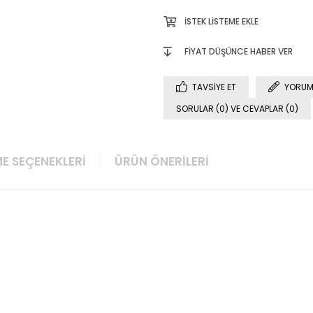
İSTEK LISTEME EKLE
FIYAT DÜŞÜNCE HABER VER
TAVSIYE ET
YORUM
SORULAR (0) VE CEVAPLAR (0)
E SEÇENEKLERI
ÜRÜN ÖNERILERI