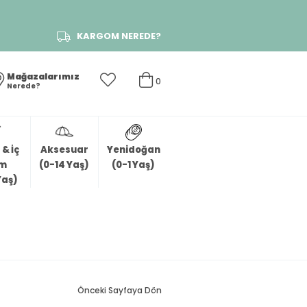
KARGOM NEREDE?
Mağazalarımız
0
Nerede?
& İç
Aksesuar
Yenidoğan
im
(0-14 Yaş)
(0-1 Yaş)
Yaş)
Önceki Sayfaya Dön