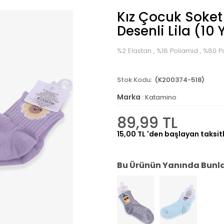
Kız Çocuk Soke
Desenli Lila (10 
%2 Elastan , %18 Poliamid , %80
(K200374-518)
Marka
:
Katamino
89,99 TL
15,00 TL
'den başlayan taksitl
Bu Ürünün Yanında Bunlar