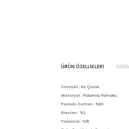
ÜRÜN ÖZELLIKLERI
ÖDEM
Cinsiyet :
Kız Çocuk
Materyal :
Poliamid, Pamuklu
Pamuk-Cotton :
%80
Elastan :
%2
Poliamid :
%18