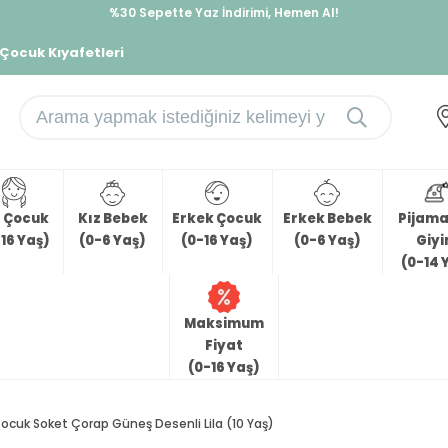
%30 Sepette Yaz İndirimi, Hemen Al!
İndirimlere ek %10 İndirimi Kap, Hemen Üye Ol!
 Çocuk Kıyafetleri
z Çocuk
Kız Bebek
Erkek Çocuk
Erkek Bebek
Pijama 
16 Yaş)
(0-6 Yaş)
(0-16 Yaş)
(0-6 Yaş)
Giy
(0-14 
Maksimum
Fiyat
(0-16 Yaş)
Çocuk Soket Çorap Güneş Desenli Lila (10 Yaş)