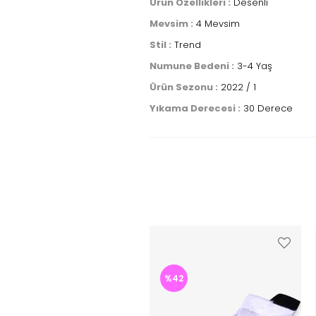
Ürün Özellikleri :
Desenli
Mevsim :
4 Mevsim
Stil :
Trend
Numune Bedeni :
3-4 Yaş
Ürün Sezonu :
2022 / 1
Yıkama Derecesi :
30 Derece
%42