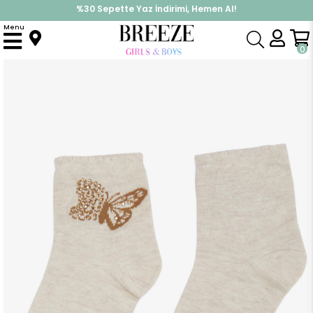
%30 Sepette Yaz İndirimi, Hemen Al!
İndirimlere ek %10 İndirimi Kap, Hemen Üye Ol!
Menu
Anasayfa
Aksesuar
Çorap
Kız Çocuk Soket Çorap Kelebek Baskılı Taşlı Bej Melanj (11-12 Yaş)
0