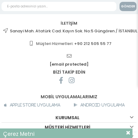
GÖNDER
İLETİŞİM
Sanayi Mah. Atatürk Cad. Kayın Sok. No:5 Güngören / İSTANBUL
Müşteri Hizmetleri:
+90 212 505 55 77
[email protected]
BİZİ TAKİP EDİN
MOBİL UYGULAMALARIMIZ
Apple Store Uygulama
Android Uygulama
KURUMSAL
MÜŞTERİ HİZMETLERİ
Çerez Metni
ALIŞVERİŞ BİLGİLERİ