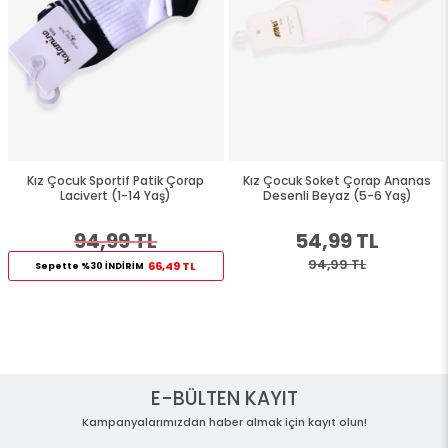
Kız Çocuk Sportif Patik Çorap
Kız Çocuk Soket Çorap Ananas
Lacivert (1-14 Yaş)
Desenli Beyaz (5-6 Yaş)
94,99 TL
54,99 TL
94,99 TL
66,49 TL
Sepette %30 İNDİRİM
E-BÜLTEN KAYIT
Kampanyalarımızdan haber almak için kayıt olun!