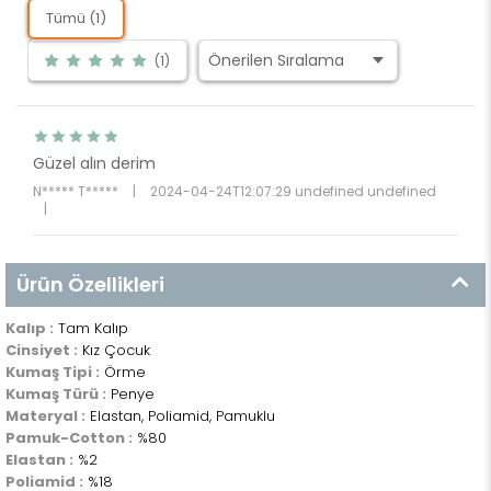
Tümü (1)
(1)
Güzel alın derim
N***** T*****
|
2024-04-24T12:07:29 undefined undefined
|
Ürün Özellikleri
Kalıp :
Tam Kalıp
Cinsiyet :
Kız Çocuk
Kumaş Tipi :
Örme
Kumaş Türü :
Penye
Materyal :
Elastan, Poliamid, Pamuklu
Pamuk-Cotton :
%80
Elastan :
%2
Poliamid :
%18