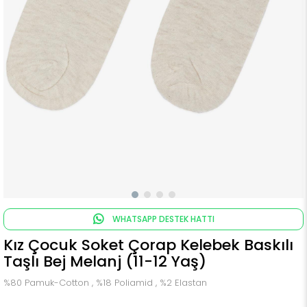
WHATSAPP DESTEK HATTI
Kız Çocuk Soket Çorap Kelebek Baskılı
Taşlı Bej Melanj (11-12 Yaş)
%80 Pamuk-Cotton , %18 Poliamid , %2 Elastan