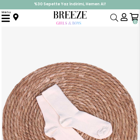
%30 Sepette Yaz İndirimi, Hemen Al!
İndirimlere ek %10 İndirimi Kap, Hemen Üye Ol!
Menu
Anasayfa
Aksesuar
Çorap
Kız Çocuk Soket Çorap Krem (5-7 Yaş)
0