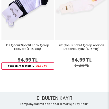
Kız Çocuk Sportif Patik Çorap
Kız Çocuk Soket Çorap Ananas
Lacivert (1-14 Yaş)
Desenli Beyaz (5-6 Yaş)
94,99 TL
54,99 TL
94,99 TL
66,49 TL
Sepette %30 İNDİRİM
E-BÜLTEN KAYIT
Kampanyalarımızdan haber almak için kayıt olun!