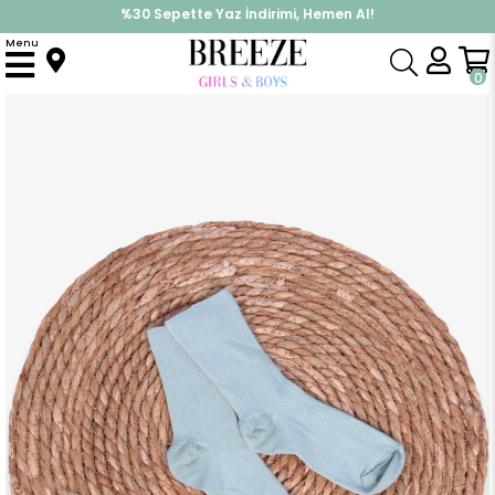
%30 Sepette Yaz İndirimi, Hemen Al!
İndirimlere ek %10 İndirimi Kap, Hemen Üye Ol!
Menu
Anasayfa
Aksesuar
Çorap
Kız Çocuk Soket Çorap Mint Yeşili (5-7 Yaş)
0