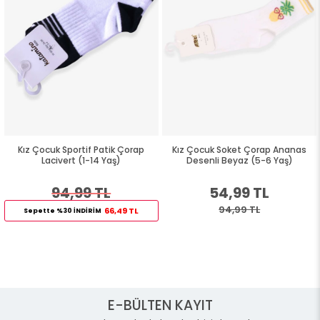
Kız Çocuk Sportif Patik Çorap
Kız Çocuk Soket Çorap Ananas
Lacivert (1-14 Yaş)
Desenli Beyaz (5-6 Yaş)
94,99 TL
54,99 TL
94,99 TL
66,49 TL
Sepette %30 İNDİRİM
E-BÜLTEN KAYIT