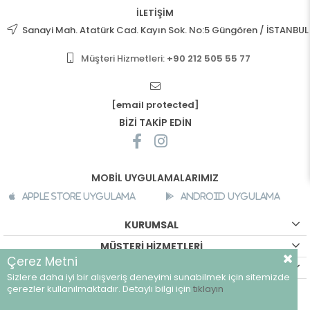
İLETİŞİM
Sanayi Mah. Atatürk Cad. Kayın Sok. No:5 Güngören / İSTANBUL
Müşteri Hizmetleri:
+90 212 505 55 77
[email protected]
BİZİ TAKİP EDİN
MOBİL UYGULAMALARIMIZ
Apple Store Uygulama
Android Uygulama
KURUMSAL
MÜŞTERİ HİZMETLERİ
Çerez Metni
ALIŞVERİŞ BİLGİLERİ
Sizlere daha iyi bir alışveriş deneyimi sunabilmek için sitemizde
©
breeze.com.tr - Tüm hakları saklıdır.
çerezler kullanılmaktadır. Detaylı bilgi için
tıklayın