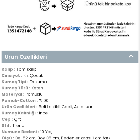
Ürün Özellikleri
Kalıp :
Tam Kalıp
Cinsiyet :
Kız Çocuk
Kumaş Tipi :
Dokuma
Kumaş Türü :
Keten
Materyal :
Pamuklu
Pamuk-Cotton :
%100
Ürün Özellikleri :
Beli Lastikli, Cepli, Aksesuarlı
Kumaş Kalınlığı :
İnce
Cep :
Çift
Stil :
Trend
Numune Bedeni :
10 Yaş
Ölçü :
Bel 52 cm, Boy 35 cm, Bedenler arası 1 cm fark