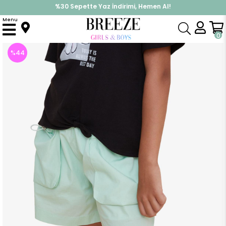
%30 Sepette Yaz İndirimi, Hemen Al!
İndirimlere ek %10 İndirimi Kap, Hemen Üye Ol!
Menu
Anasayfa
Kız Çocuk
Alt Giyim
Kapri & Şort
Kız Çocuk Şort Beli Lastikli Cebi Ayarlanabilir Lastik Aksesurlı Su Yeşili (13 Yaş)
0
%
44
İndirim