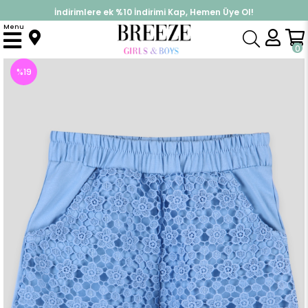
İndirimlere ek %10 İndirimi Kap, Hemen Üye Ol!
%30 Sepette Yaz İndirimi, Hemen Al!
Menu
Anasayfa
Kız Çocuk
Alt Giyim
Kapri & Şort
Kız Çocuk Şort Dantelli Mavi (9 Yaş)
0
%
19
İndirim