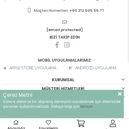
Müşteri Hizmetleri:
+90 212 505 55 77
[email protected]
BİZİ TAKİP EDİN
MOBİL UYGULAMALARIMIZ
Apple Store Uygulama
Android Uygulama
KURUMSAL
MÜŞTERİ HİZMETLERİ
Çerez Metni
ALIŞVERİŞ BİLGİLERİ
Sizlere daha iyi bir alışveriş deneyimi sunabilmek için sitemizde
©
breeze.com.tr - Tüm hakları saklıdır.
çerezler kullanılmaktadır. Detaylı bilgi için
tıklayın
Anasayfa
Favorilerim