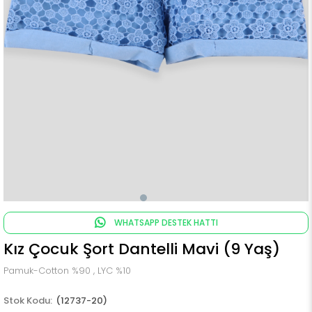
WHATSAPP DESTEK HATTI
Kız Çocuk Şort Dantelli Mavi (9 Yaş)
Pamuk-Cotton %90 , LYC %10
(12737-20)