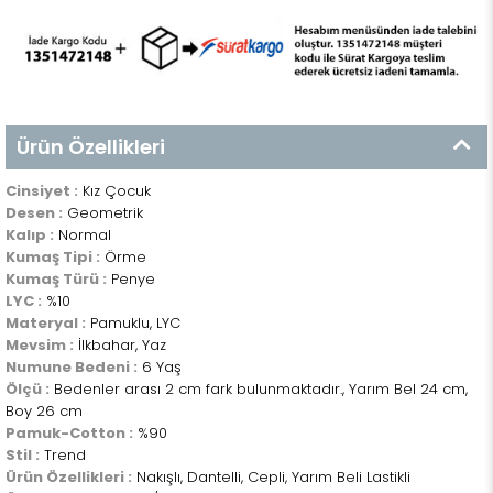
Ürün Özellikleri
Cinsiyet :
Kız Çocuk
Desen :
Geometrik
Kalıp :
Normal
Kumaş Tipi :
Örme
Kumaş Türü :
Penye
LYC :
%10
Materyal :
Pamuklu, LYC
Mevsim :
İlkbahar, Yaz
Numune Bedeni :
6 Yaş
Ölçü :
Bedenler arası 2 cm fark bulunmaktadır., Yarım Bel 24 cm,
Boy 26 cm
Pamuk-Cotton :
%90
Stil :
Trend
Ürün Özellikleri :
Nakışlı, Dantelli, Cepli, Yarım Beli Lastikli