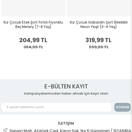
Kız Çocuk Etek Şort Fırfırlı Fiyonklu
Kız Çocuk Gabardin Şort Bileklikli
Bej Melanj (7-8 Yaş)
Neon Yeşil (3-4 Yaş)
204,99 TL
319,99 TL
364,99 TL
599,99 TL
E-BÜLTEN KAYIT
Kampanyalarımızdan haber almak için kayıt olun!
GÖNDER
İLETİŞİM
Sanayi Mah. Atatürk Cad. Kayın Sok. No:5 Güngören / İSTANBUL