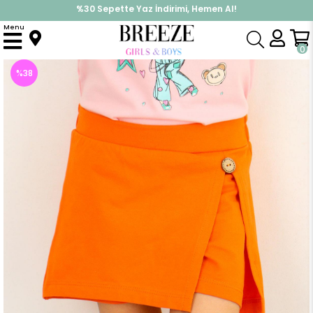
%30 Sepette Yaz İndirimi, Hemen Al!
İndirimlere ek %10 İndirimi Kap, Hemen Üye Ol!
Menu
Anasayfa
Kız Çocuk
Alt Giyim
Kapri & Şort
Kız Çocuk Şort Etek Düğme Akesuarlı Turuncu (3 Yaş)
0
%
38
İndirim