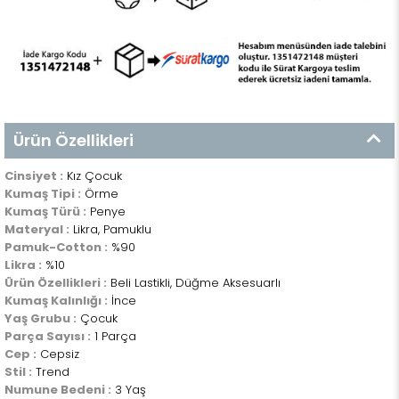
Ürün Özellikleri
Cinsiyet :
Kız Çocuk
Kumaş Tipi :
Örme
Kumaş Türü :
Penye
Materyal :
Likra, Pamuklu
Pamuk-Cotton :
%90
Likra :
%10
Ürün Özellikleri :
Beli Lastikli, Düğme Aksesuarlı
Kumaş Kalınlığı :
İnce
Yaş Grubu :
Çocuk
Parça Sayısı :
1 Parça
Cep :
Cepsiz
Stil :
Trend
Numune Bedeni :
3 Yaş