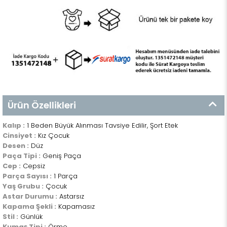
Ürün Özellikleri
Kalıp :
1 Beden Büyük Alınması Tavsiye Edilir, Şort Etek
Cinsiyet :
Kız Çocuk
Desen :
Düz
Paça Tipi :
Geniş Paça
Cep :
Cepsiz
Parça Sayısı :
1 Parça
Yaş Grubu :
Çocuk
Astar Durumu :
Astarsız
Kapama Şekli :
Kapamasız
Stil :
Günlük
Kumaş Tipi :
Örme