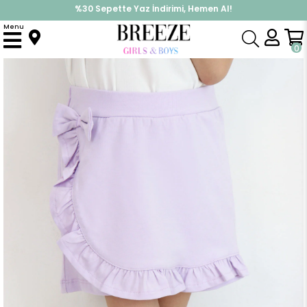
%30 Sepette Yaz İndirimi, Hemen Al!
İndirimlere ek %10 İndirimi Kap, Hemen Üye Ol!
Menu
Anasayfa
Kız Çocuk
Alt Giyim
Kapri & Şort
Kız Çocuk Şort Etek Fiyonk Aksesuarlı Fırfırlı Açık Lila (3-8 Yaş)
0