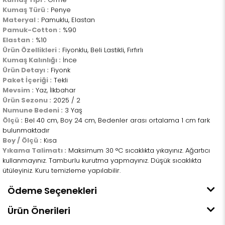
Kumaş Türü :
Penye
Materyal :
Pamuklu, Elastan
Pamuk-Cotton :
%90
Elastan :
%10
Ürün Özellikleri :
Fiyonklu, Beli Lastikli, Fırfırlı
Kumaş Kalınlığı :
İnce
Ürün Detayı :
Fiyonk
Paket İçeriği :
Tekli
Mevsim :
Yaz, İlkbahar
Ürün Sezonu :
2025 / 2
Numune Bedeni :
3 Yaş
Ölçü :
Bel 40 cm, Boy 24 cm, Bedenler arası ortalama 1 cm fark
bulunmaktadır
Boy / Ölçü :
Kısa
Yıkama Talimatı :
Maksimum 30 °C sıcaklıkta yıkayınız. Ağartıcı
kullanmayınız. Tamburlu kurutma yapmayınız. Düşük sıcaklıkta
ütüleyiniz. Kuru temizleme yapılabilir.
Ödeme Seçenekleri
Ürün Önerileri