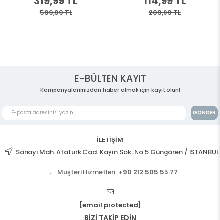
319,99 TL
114,99 TL
599,99 TL
209,99 TL
E-BÜLTEN KAYIT
Kampanyalarımızdan haber almak için kayıt olun!
GÖNDER
İLETİŞİM
Sanayi Mah. Atatürk Cad. Kayın Sok. No:5 Güngören / İSTANBUL
Müşteri Hizmetleri:
+90 212 505 55 77
[email protected]
BİZİ TAKİP EDİN