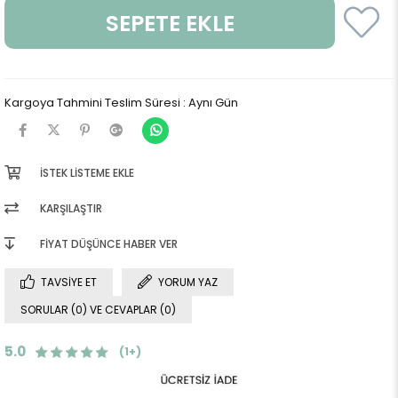
Kargoya Tahmini Teslim Süresi
:
Aynı Gün
İSTEK LISTEME EKLE
KARŞILAŞTIR
FIYAT DÜŞÜNCE HABER VER
TAVSIYE ET
YORUM YAZ
SORULAR (0) VE CEVAPLAR (0)
5.0
(1+)