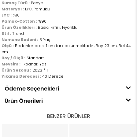
Kumaş Türü :
Penye
Materyal :
LYC, Pamuklu
LYC :
%10
Pamuk-Cotton :
%90
Ürün Özellikleri :
Basic, Fırfırlı, Fiyonklu
Stil :
Trend
Numune Bedeni :
3 Yaş
Ölçü :
Bedenler arası 1 cm fark bulunmaktadır., Boy 23 cm, Bel 44
cm
Boy / Ölçü :
Standart
Mevsim :
İlkbahar, Yaz
Ürün Sezonu :
2023 / 1
Yıkama Derecesi :
40 Derece
Ödeme Seçenekleri
Ürün Önerileri
BENZER ÜRÜNLER