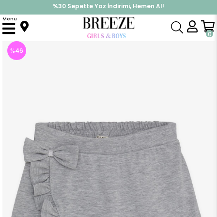
%30 Sepette Yaz İndirimi, Hemen Al!
İndirimlere ek %10 İndirimi Kap, Hemen Üye Ol!
Menu
Anasayfa
Kız Çocuk
Alt Giyim
Kapri & Şort
Kız Bebek Şort Etek Fiyonklu Fırfırlı Gri Melanj (1.5 Yaş)
0
%
46
İndirim