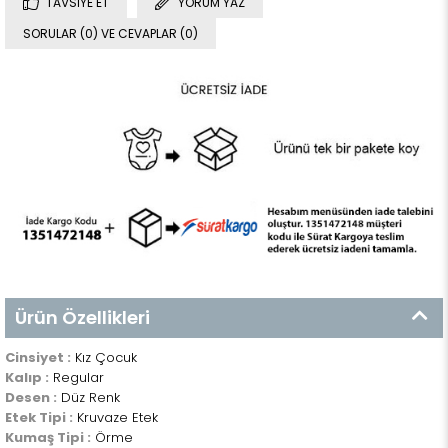
TAVSIYE ET
YORUM YAZ
SORULAR (0) VE CEVAPLAR (0)
Ürün Özellikleri
Cinsiyet :
Kız Çocuk
Kalıp :
Regular
Desen :
Düz Renk
Etek Tipi :
Kruvaze Etek
Kumaş Tipi :
Örme