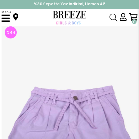
%30 Sepette Yaz İndirimi, Hemen Al!
İndirimlere ek %10 İndirimi Kap, Hemen Üye Ol!
Menu
Anasayfa
Kız Çocuk
Alt Giyim
Kapri & Şort
Kız Çocuk Şort Kemerli Lila (11 Yaş)
0
%
44
İndirim