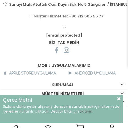
Sanayi Mah. Atatürk Cad. Kayın Sok. No:5 Güngören / İSTANBUL
Müşteri Hizmetleri:
+90 212 505 55 77
[email protected]
BİZİ TAKİP EDİN
MOBİL UYGULAMALARIMIZ
Apple Store Uygulama
Android Uygulama
KURUMSAL
MÜŞTERİ HİZMETLERİ
Çerez Metni
ALIŞVERİŞ BİLGİLERİ
Sizlere daha iyi bir alışveriş deneyimi sunabilmek için sitemizde
©
breeze.com.tr - Tüm hakları saklıdır.
çerezler kullanılmaktadır. Detaylı bilgi için
tıklayın