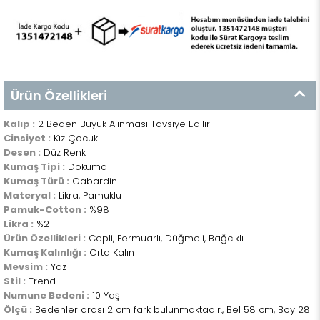
Ürün Özellikleri
Kalıp :
2 Beden Büyük Alınması Tavsiye Edilir
Cinsiyet :
Kız Çocuk
Desen :
Düz Renk
Kumaş Tipi :
Dokuma
Kumaş Türü :
Gabardin
Materyal :
Likra, Pamuklu
Pamuk-Cotton :
%98
Likra :
%2
Ürün Özellikleri :
Cepli, Fermuarlı, Düğmeli, Bağcıklı
Kumaş Kalınlığı :
Orta Kalın
Mevsim :
Yaz
Stil :
Trend
Numune Bedeni :
10 Yaş
Ölçü :
Bedenler arası 2 cm fark bulunmaktadır., Bel 58 cm, Boy 28