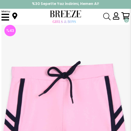
%30 Sepette Yaz İndirimi, Hemen Al!
İndirimlere ek %10 İndirimi Kap, Hemen Üye Ol!
Menu
Anasayfa
Kız Çocuk
Alt Giyim
Kapri & Şort
Kız Çocuk Şort Pullu Kalpli Pudra (12 Yaş)
0
%
43
İndirim