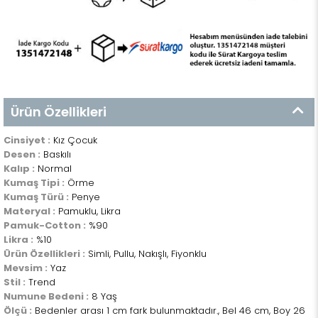
Ürün Özellikleri
Cinsiyet :
Kız Çocuk
Desen :
Baskılı
Kalıp :
Normal
Kumaş Tipi :
Örme
Kumaş Türü :
Penye
Materyal :
Pamuklu, Likra
Pamuk-Cotton :
%90
Likra :
%10
Ürün Özellikleri :
Simli, Pullu, Nakışlı, Fiyonklu
Mevsim :
Yaz
Stil :
Trend
Numune Bedeni :
8 Yaş
Ölçü :
Bedenler arası 1 cm fark bulunmaktadır., Bel 46 cm, Boy 26