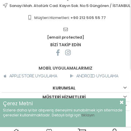
Sanayi Mah. Atatürk Cad. Kayın Sok. No:5 Güngören / İSTANBUL
Müşteri Hizmetleri:
+90 212 505 55 77
[email protected]
BİZİ TAKİP EDİN
MOBİL UYGULAMALARIMIZ
Apple Store Uygulama
Android Uygulama
KURUMSAL
MÜŞTERİ HİZMETLERİ
Çerez Metni
ALIŞVERİŞ BİLGİLERİ
Sizlere daha iyi bir alışveriş deneyimi sunabilmek için sitemizde
©
breeze.com.tr - Tüm hakları saklıdır.
çerezler kullanılmaktadır. Detaylı bilgi için
tıklayın