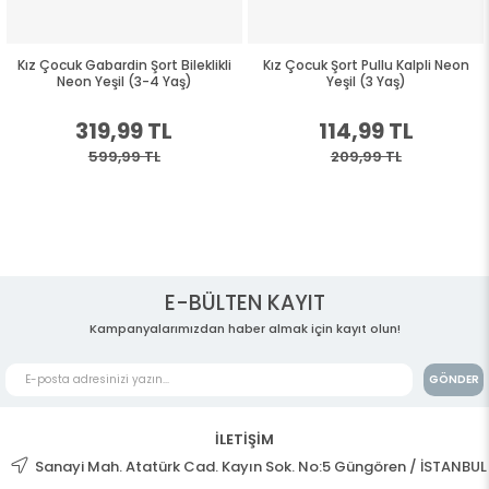
ocuk Gabardin Şort Bileklikli
Kız Çocuk Şort Pullu Kalpli Neon
Kız Çoc
Neon Yeşil (3-4 Yaş)
Yeşil (3 Yaş)
319,99 TL
114,99 TL
599,99 TL
209,99 TL
E-BÜLTEN KAYIT
Kampanyalarımızdan haber almak için kayıt olun!
GÖNDER
İLETİŞİM
Sanayi Mah. Atatürk Cad. Kayın Sok. No:5 Güngören / İSTANBUL