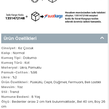
Ürün Özellikleri
Cinsiyet :
Kız Çocuk
Kalıp :
Normal
Kumaş Tipi :
Dokuma
Kumaş Türü :
Kot
Materyal :
Likra, Pamuklu
Pamuk-Cotton :
%98
Likra :
%2
Ürün Özellikleri :
Püsküllü, Cepli, Düğmeli, Fermuarlı, Beli Lastikli
Mevsim :
Yaz
Stil :
Trend
Numune Bedeni :
8 Yaş
Ölçü :
Bedenler arası 2 cm fark bulunmaktadır., Bel 40 cm, Boy 26
cm