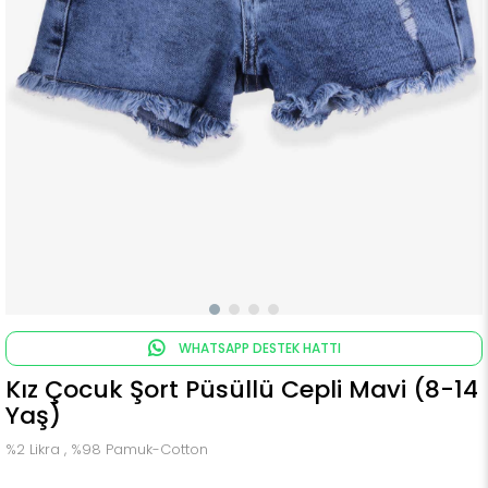
WHATSAPP DESTEK HATTI
Kız Çocuk Şort Püsüllü Cepli Mavi (8-14
Yaş)
%2 Likra , %98 Pamuk-Cotton