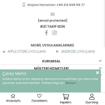
Müşteri Hizmetleri:
+90 212 505 55 77
[email protected]
BİZİ TAKİP EDİN
MOBİL UYGULAMALARIMIZ
Apple Store Uygulama
Android Uygulama
KURUMSAL
MÜŞTERİ HİZMETLERİ
Çerez Metni
ALIŞVERİŞ BİLGİLERİ
Sizlere daha iyi bir alışveriş deneyimi sunabilmek için sitemizde
©
breeze.com.tr - Tüm hakları saklıdır.
çerezler kullanılmaktadır. Detaylı bilgi için
tıklayın
Anasayfa
Favorilerim
Sepetim
Üye Girişi