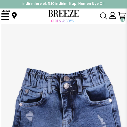
İndirimlere ek %10 İndirimi Kap, Hemen Üye Ol!
%30 Sepette Yaz İndirimi, Hemen Al!
Menu
Anasayfa
Kız Çocuk
Alt Giyim
Kapri & Şort
Kız Çocuk Şort Püsüllü Cepli Mavi (8-14 Yaş)
0