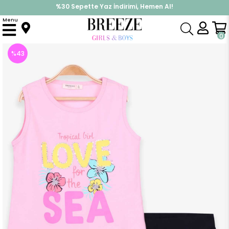
%30 Sepette Yaz İndirimi, Hemen Al!
İndirimlere ek %10 İndirimi Kap, Hemen Üye Ol!
Menu
Anasayfa
Kız Çocuk
Takımlar
Kapri & Şort Takım
Kız Çocuk Şortlu Takım Baskılı Pullu Pudra (6 Yaş)
0
%
43
İndirim