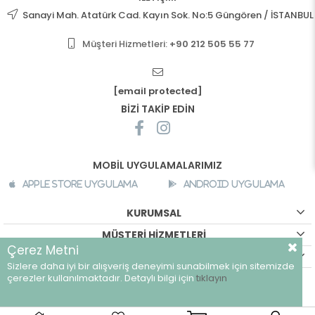
Sanayi Mah. Atatürk Cad. Kayın Sok. No:5 Güngören / İSTANBUL
Müşteri Hizmetleri:
+90 212 505 55 77
[email protected]
BİZİ TAKİP EDİN
MOBİL UYGULAMALARIMIZ
Apple Store Uygulama
Android Uygulama
KURUMSAL
MÜŞTERİ HİZMETLERİ
Çerez Metni
ALIŞVERİŞ BİLGİLERİ
Sizlere daha iyi bir alışveriş deneyimi sunabilmek için sitemizde
©
breeze.com.tr - Tüm hakları saklıdır.
çerezler kullanılmaktadır. Detaylı bilgi için
tıklayın