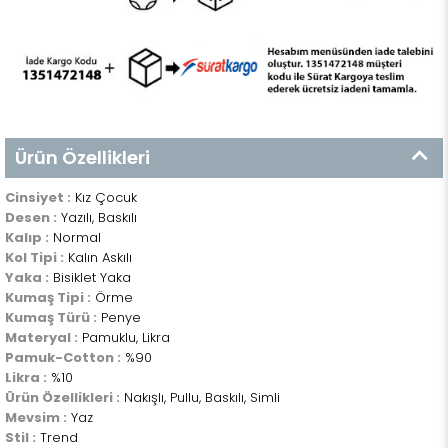
Ürün Özellikleri
Cinsiyet :
Kız Çocuk
Desen :
Yazılı, Baskılı
Kalıp :
Normal
Kol Tipi :
Kalın Askılı
Yaka :
Bisiklet Yaka
Kumaş Tipi :
Örme
Kumaş Türü :
Penye
Materyal :
Pamuklu, Likra
Pamuk-Cotton :
%90
Likra :
%10
Ürün Özellikleri :
Nakışlı, Pullu, Baskılı, Simli
Mevsim :
Yaz
Stil :
Trend