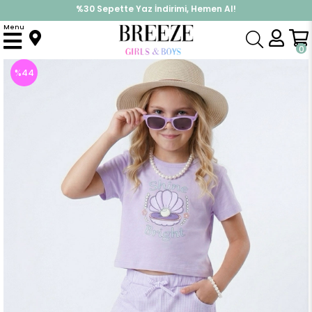
%30 Sepette Yaz İndirimi, Hemen Al!
İndirimlere ek %10 İndirimi Kap, Hemen Üye Ol!
Menu
Anasayfa
Kız Çocuk
Takımlar
Kapri & Şort Takım
Kız Çocuk Şortlu Takım Deniz Kabuğundaki İnci Işıltısı Açık Lila (-)
0
%
44
İndirim