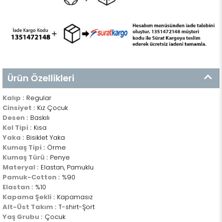
Ürün Özellikleri
Kalıp :
Regular
Cinsiyet :
Kız Çocuk
Desen :
Baskılı
Kol Tipi :
Kısa
Yaka :
Bisiklet Yaka
Kumaş Tipi :
Örme
Kumaş Türü :
Penye
Materyal :
Elastan, Pamuklu
Pamuk-Cotton :
%90
Elastan :
%10
Kapama Şekli :
Kapamasız
Alt-Üst Takım :
T-shirt-Şort
Yaş Grubu :
Çocuk