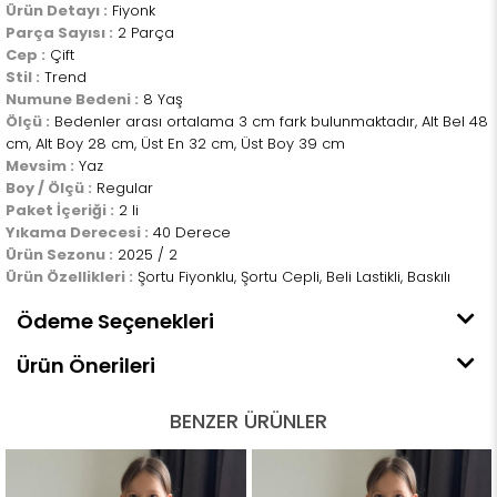
Ürün Detayı :
Fiyonk
Parça Sayısı :
2 Parça
Cep :
Çift
Stil :
Trend
Numune Bedeni :
8 Yaş
Ölçü :
Bedenler arası ortalama 3 cm fark bulunmaktadır, Alt Bel 48
cm, Alt Boy 28 cm, Üst En 32 cm, Üst Boy 39 cm
Mevsim :
Yaz
Boy / Ölçü :
Regular
Paket İçeriği :
2 li
Yıkama Derecesi :
40 Derece
Ürün Sezonu :
2025 / 2
Ürün Özellikleri :
Şortu Fiyonklu, Şortu Cepli, Beli Lastikli, Baskılı
Ödeme Seçenekleri
Ürün Önerileri
BENZER ÜRÜNLER