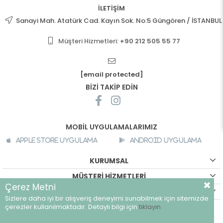
İLETİŞİM
Sanayi Mah. Atatürk Cad. Kayın Sok. No:5 Güngören / İSTANBUL
Müşteri Hizmetleri:
+90 212 505 55 77
[email protected]
BİZİ TAKİP EDİN
MOBİL UYGULAMALARIMIZ
Apple Store Uygulama
Android Uygulama
KURUMSAL
MÜŞTERİ HİZMETLERİ
Çerez Metni
ALIŞVERİŞ BİLGİLERİ
Sizlere daha iyi bir alışveriş deneyimi sunabilmek için sitemizde
©
breeze.com.tr - Tüm hakları saklıdır.
çerezler kullanılmaktadır. Detaylı bilgi için
tıklayın