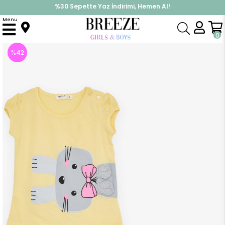
%30 Sepette Yaz İndirimi, Hemen Al!
İndirimlere ek %10 İndirimi Kap, Hemen Üye Ol!
Menu
Anasayfa
Kız Çocuk
Takımlar
Kapri & Şort Takım
Kız Bebek Şortlu Takım Kedicik Baskılı Sarı (5 Yaş)
0
%
42
İndirim