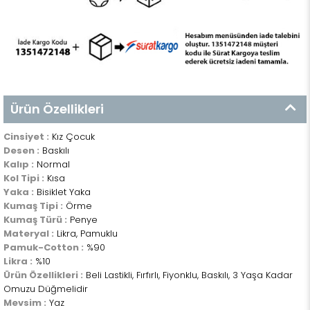
Ürün Özellikleri
Cinsiyet :
Kız Çocuk
Desen :
Baskılı
Kalıp :
Normal
Kol Tipi :
Kısa
Yaka :
Bisiklet Yaka
Kumaş Tipi :
Örme
Kumaş Türü :
Penye
Materyal :
Likra, Pamuklu
Pamuk-Cotton :
%90
Likra :
%10
Ürün Özellikleri :
Beli Lastikli, Fırfırlı, Fiyonklu, Baskılı, 3 Yaşa Kadar
Omuzu Düğmelidir
Mevsim :
Yaz