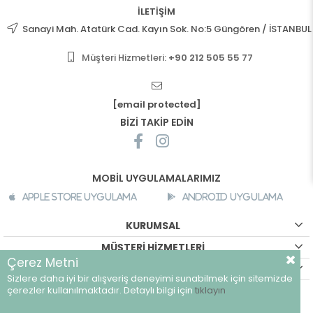
İLETİŞİM
Sanayi Mah. Atatürk Cad. Kayın Sok. No:5 Güngören / İSTANBUL
Müşteri Hizmetleri:
+90 212 505 55 77
[email protected]
BİZİ TAKİP EDİN
MOBİL UYGULAMALARIMIZ
Apple Store Uygulama
Android Uygulama
KURUMSAL
MÜŞTERİ HİZMETLERİ
Çerez Metni
ALIŞVERİŞ BİLGİLERİ
Sizlere daha iyi bir alışveriş deneyimi sunabilmek için sitemizde
©
breeze.com.tr - Tüm hakları saklıdır.
çerezler kullanılmaktadır. Detaylı bilgi için
tıklayın