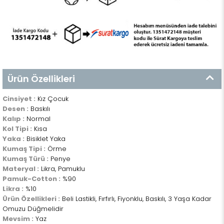
Ürün Özellikleri
Cinsiyet :
Kız Çocuk
Desen :
Baskılı
Kalıp :
Normal
Kol Tipi :
Kısa
Yaka :
Bisiklet Yaka
Kumaş Tipi :
Örme
Kumaş Türü :
Penye
Materyal :
Likra, Pamuklu
Pamuk-Cotton :
%90
Likra :
%10
Ürün Özellikleri :
Beli Lastikli, Fırfırlı, Fiyonklu, Baskılı, 3 Yaşa Kadar
Omuzu Düğmelidir
Mevsim :
Yaz