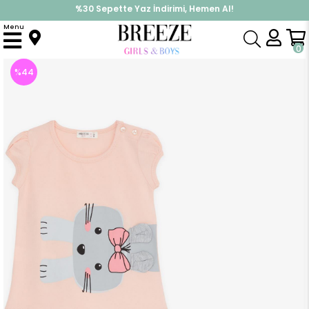
%30 Sepette Yaz İndirimi, Hemen Al!
İndirimlere ek %10 İndirimi Kap, Hemen Üye Ol!
Menu
Anasayfa
Kız Çocuk
Takımlar
Kapri & Şort Takım
Kız Bebek Şortlu Takım Kedicik Baskılı Somon (1.5-2 Yaş)
0
%
44
İndirim