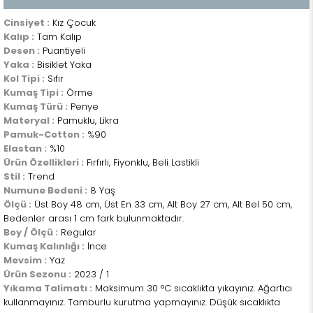
Cinsiyet :
Kız Çocuk
Kalıp :
Tam Kalıp
Desen :
Puantiyeli
Yaka :
Bisiklet Yaka
Kol Tipi :
Sıfır
Kumaş Tipi :
Örme
Kumaş Türü :
Penye
Materyal :
Pamuklu, Likra
Pamuk-Cotton :
%90
Elastan :
%10
Ürün Özellikleri :
Fırfırlı, Fiyonklu, Beli Lastikli
Stil :
Trend
Numune Bedeni :
8 Yaş
Ölçü :
Üst Boy 48 cm, Üst En 33 cm, Alt Boy 27 cm, Alt Bel 50 cm,
Bedenler arası 1 cm fark bulunmaktadır.
Boy / Ölçü :
Regular
Kumaş Kalınlığı :
İnce
Mevsim :
Yaz
Ürün Sezonu :
2023 / 1
Yıkama Talimatı :
Maksimum 30 °C sıcaklıkta yıkayınız. Ağartıcı
kullanmayınız. Tamburlu kurutma yapmayınız. Düşük sıcaklıkta