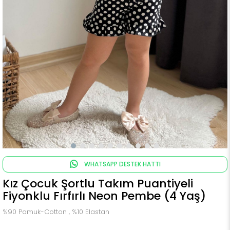
WHATSAPP DESTEK HATTI
Kız Çocuk Şortlu Takım Puantiyeli
Fiyonklu Fırfırlı Neon Pembe (4 Yaş)
%90 Pamuk-Cotton , %10 Elastan