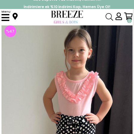
İndirimlere ek %10 İndirimi Kap, Hemen Üye Ol!
%30 Sepette Yaz İndirimi, Hemen Al!
Menu
Anasayfa
Kız Çocuk
Takımlar
Kapri & Şort Takım
Kız Çocuk Şortlu Takım Puantiyeli Fiyonklu Fırfırlı Neon Pembe (4 Yaş)
0
%
47
İndirim