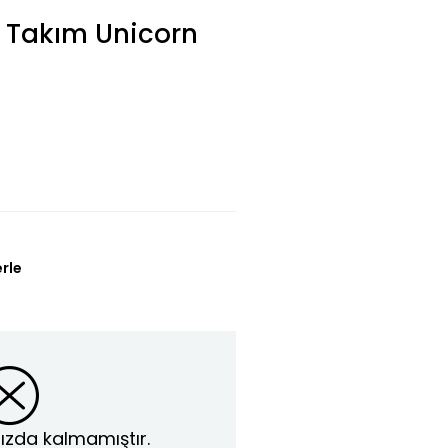
u Takım Unicorn
L
erle
ızda kalmamıştır.