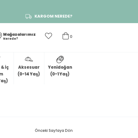
KARGOM NEREDE?
Mağazalarımız
0
Nerede?
& İç
Aksesuar
Yenidoğan
im
(0-14 Yaş)
(0-1 Yaş)
Yaş)
Önceki Sayfaya Dön