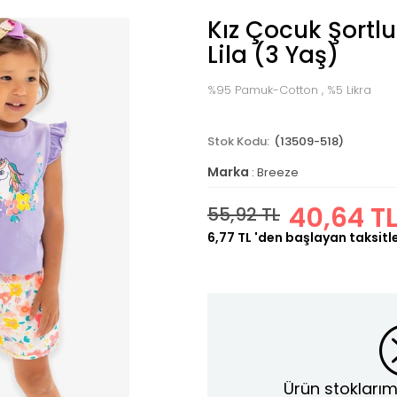
Kız Çocuk Şortl
Lila (3 Yaş)
%95 Pamuk-Cotton , %5 Likra
(13509-518)
Marka
:
Breeze
40,64 T
55,92 TL
6,77 TL
'den başlayan taksitl
Ürün stoklarım