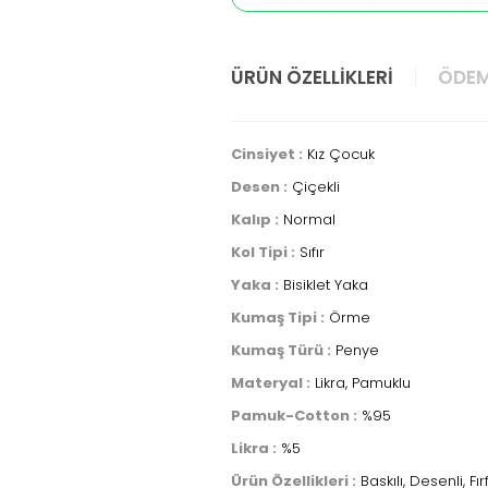
ÜRÜN ÖZELLIKLERI
ÖDEM
Cinsiyet :
Kız Çocuk
Desen :
Çiçekli
Kalıp :
Normal
Kol Tipi :
Sıfır
Yaka :
Bisiklet Yaka
Kumaş Tipi :
Örme
Kumaş Türü :
Penye
Materyal :
Likra, Pamuklu
Pamuk-Cotton :
%95
Likra :
%5
Ürün Özellikleri :
Baskılı, Desenli, Fırfı