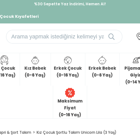
İndirimlere ek %10 İndirimi Kap, Hemen Üye Ol!
%30 Sepette Yaz İndirimi, Hemen Al!
 Çocuk Kıyafetleri
z Çocuk
Kız Bebek
Erkek Çocuk
Erkek Bebek
Pijama 
16 Yaş)
(0-6 Yaş)
(0-16 Yaş)
(0-6 Yaş)
Giy
(0-14 
Maksimum
Fiyat
(0-16 Yaş)
apri & Şort Takım
Kız Çocuk Şortlu Takım Unicorn Lila (3 Yaş)