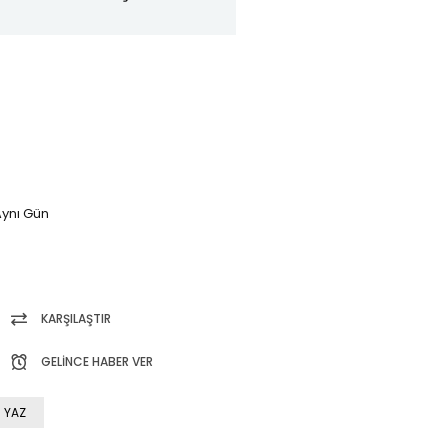
ynı Gün
KARŞILAŞTIR
GELINCE HABER VER
 YAZ