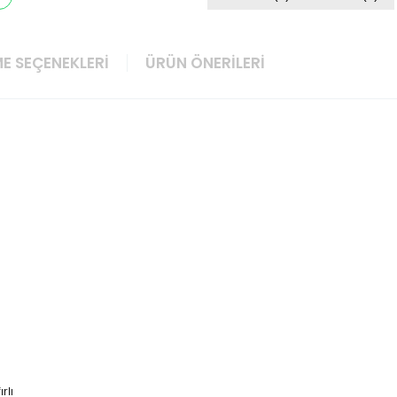
E SEÇENEKLERI
ÜRÜN ÖNERILERI
rlı