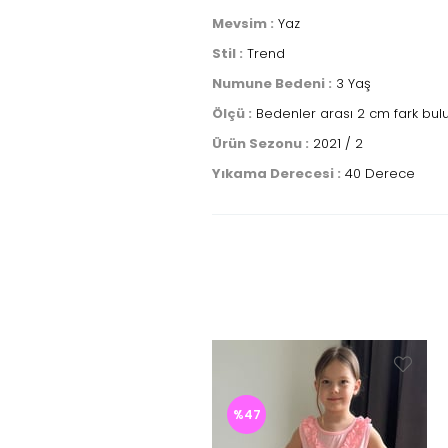
Mevsim :
Yaz
Stil :
Trend
Numune Bedeni :
3 Yaş
Ölçü :
Bedenler arası 2 cm fark bulun
Ürün Sezonu :
2021 / 2
Yıkama Derecesi :
40 Derece
%47