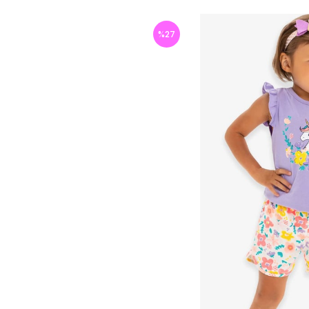
%
27
İndirim