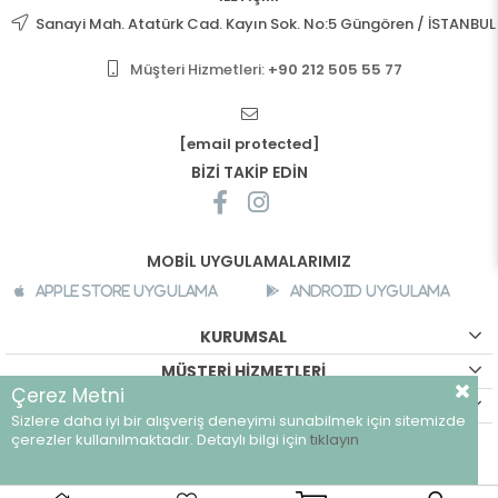
Sanayi Mah. Atatürk Cad. Kayın Sok. No:5 Güngören / İSTANBUL
Müşteri Hizmetleri:
+90 212 505 55 77
[email protected]
BİZİ TAKİP EDİN
MOBİL UYGULAMALARIMIZ
Apple Store Uygulama
Android Uygulama
KURUMSAL
MÜŞTERİ HİZMETLERİ
Çerez Metni
ALIŞVERİŞ BİLGİLERİ
Sizlere daha iyi bir alışveriş deneyimi sunabilmek için sitemizde
©
breeze.com.tr - Tüm hakları saklıdır.
çerezler kullanılmaktadır. Detaylı bilgi için
tıklayın