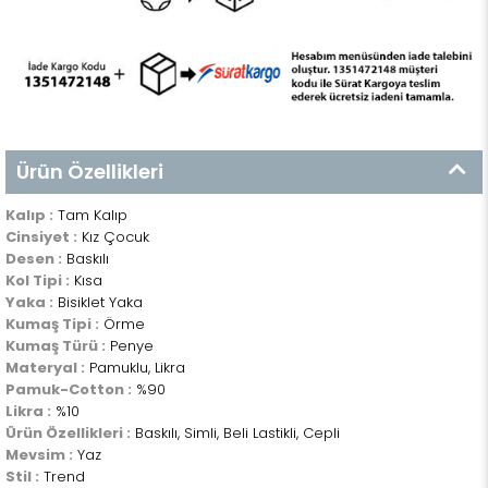
Ürün Özellikleri
Kalıp :
Tam Kalıp
Cinsiyet :
Kız Çocuk
Desen :
Baskılı
Kol Tipi :
Kısa
Yaka :
Bisiklet Yaka
Kumaş Tipi :
Örme
Kumaş Türü :
Penye
Materyal :
Pamuklu, Likra
Pamuk-Cotton :
%90
Likra :
%10
Ürün Özellikleri :
Baskılı, Simli, Beli Lastikli, Cepli
Mevsim :
Yaz
Stil :
Trend