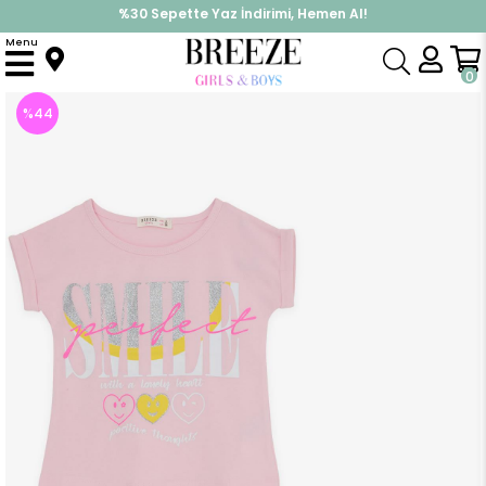
%30 Sepette Yaz İndirimi, Hemen Al!
İndirimlere ek %10 İndirimi Kap, Hemen Üye Ol!
Menu
Anasayfa
Kız Çocuk
Takımlar
Kapri & Şort Takım
Kız Çocuk Şortlu Takım Yazı Baskılı Pembe (4 Yaş)
0
%
44
İndirim