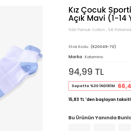
Kız Çocuk Sport
Açık Mavi (1-14 
%90 Pamuk-Cotton , %8 Poliamid 
(K20049-70)
Marka
:
Katamino
94,99 TL
66,4
Sepette %30 İNDİRİM
15,83 TL
'den başlayan taksitl
Bu Ürünün Yanında Bunlar