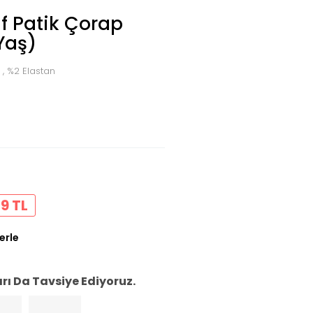
if Patik Çorap
Yaş)
, %2 Elastan
9 TL
erle
ı Da Tavsiye Ediyoruz.