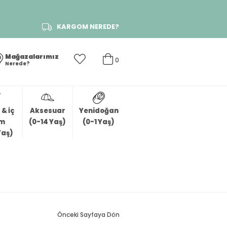
KARGOM NEREDE?
Mağazalarımız
0
Nerede?
& İç
Aksesuar
Yenidoğan
im
(0-14 Yaş)
(0-1 Yaş)
Yaş)
Önceki Sayfaya Dön