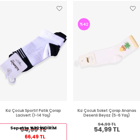
%42
Kız Çocuk Sportif Patik Çorap
Kız Çocuk Soket Çorap Ananas
Lacivert (1-14 Yaş)
Desenli Beyaz (5-6 Yaş)
94,99 TL
Sepette %30 İNDİRİM
94,99 TL
54,99 TL
66,49 TL