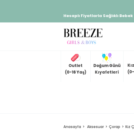
Hesaplı Fiyatlarla Sağlıklı Bebek
Kı
Outlet
Doğum Günü
(0-
(0-16 Yaş)
Kıyafetleri
Anasayfa
Aksesuar
Çorap
Kız 