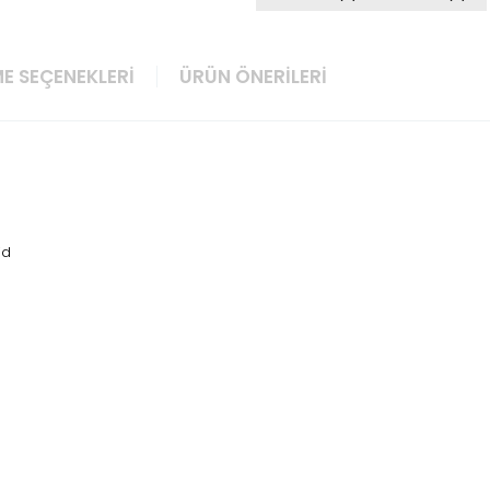
E SEÇENEKLERI
ÜRÜN ÖNERILERI
id