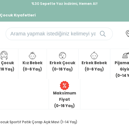
İndirimlere ek %10 İndirimi Kap, Hemen Üye Ol!
%30 Sepette Yaz İndirimi, Hemen Al!
 Çocuk Kıyafetleri
z Çocuk
Kız Bebek
Erkek Çocuk
Erkek Bebek
Pijama 
16 Yaş)
(0-6 Yaş)
(0-16 Yaş)
(0-6 Yaş)
Giy
(0-14 
Maksimum
Fiyat
(0-16 Yaş)
Çocuk Sportif Patik Çorap Açık Mavi (1-14 Yaş)