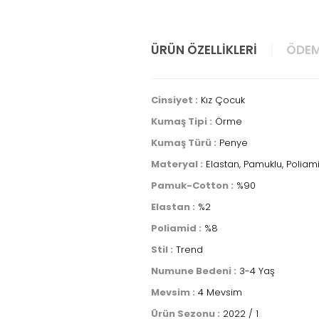
ÜRÜN ÖZELLIKLERI
ÖDEM
Cinsiyet :
Kız Çocuk
Kumaş Tipi :
Örme
Kumaş Türü :
Penye
Materyal :
Elastan, Pamuklu, Poliam
Pamuk-Cotton :
%90
Elastan :
%2
Poliamid :
%8
Stil :
Trend
Numune Bedeni :
3-4 Yaş
Mevsim :
4 Mevsim
Ürün Sezonu :
2022 / 1