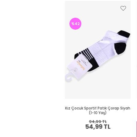
%42
Kız Çocuk Sportif Patik Çorap Siyah
(1-10 Yaş)
94,99 TL
54,99 TL