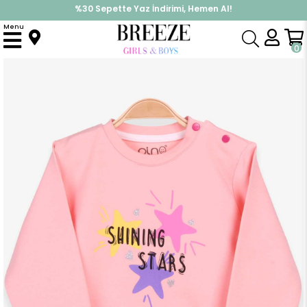
%30 Sepette Yaz İndirimi, Hemen Al!
İndirimlere ek %10 İndirimi Kap, Hemen Üye Ol!
Menu
Anasayfa
Kız Çocuk
Üst Giyim
Sweatshirt
Kız Çocuk Sweat Yıldız Baskılı Somon (2 Yaş)
0