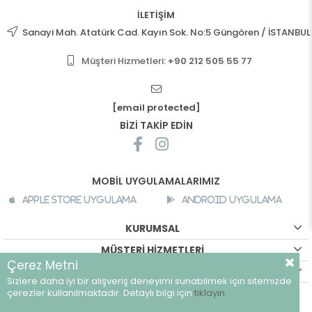
İLETİŞİM
Sanayi Mah. Atatürk Cad. Kayın Sok. No:5 Güngören / İSTANBUL
Müşteri Hizmetleri:
+90 212 505 55 77
[email protected]
BİZİ TAKİP EDİN
MOBİL UYGULAMALARIMIZ
Apple Store Uygulama
Android Uygulama
KURUMSAL
MÜŞTERİ HİZMETLERİ
Çerez Metni
ALIŞVERİŞ BİLGİLERİ
Sizlere daha iyi bir alışveriş deneyimi sunabilmek için sitemizde
çerezler kullanılmaktadır. Detaylı bilgi için
tıklayın
©
breeze.com.tr - Tüm hakları saklıdır.