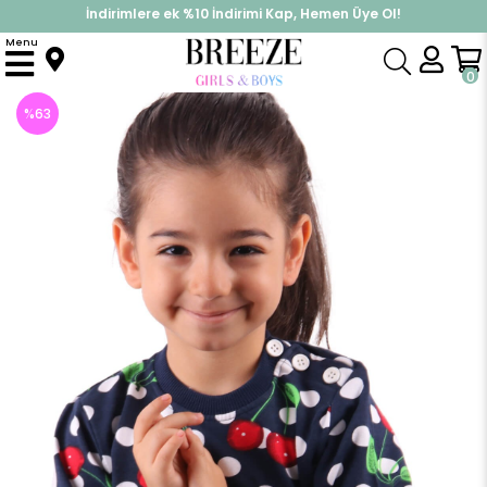
İndirimlere ek %10 İndirimi Kap, Hemen Üye Ol!
%30 Sepette Yaz İndirimi, Hemen Al!
Menu
Anasayfa
Kız Çocuk
Üst Giyim
Sweatshirt
Kız Çocuk Sweat Kirazlı Lacivert-Kırmızı (2 Yaş)
0
%
63
İndirim