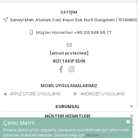
İLETİŞİM
Sanayi Mah. Atatürk Cad. Kayın Sok. No:5 Güngören / İSTANBUL
Müşteri Hizmetleri:
+90 212 505 55 77
[email protected]
BİZİ TAKİP EDİN
MOBİL UYGULAMALARIMIZ
Apple Store Uygulama
Android Uygulama
KURUMSAL
MÜŞTERİ HİZMETLERİ
Çerez Metni
ALIŞVERİŞ BİLGİLERİ
Sizlere daha iyi bir alışveriş deneyimi sunabilmek için sitemizde
çerezler kullanılmaktadır. Detaylı bilgi için
tıklayın
©
breeze.com.tr - Tüm hakları saklıdır.