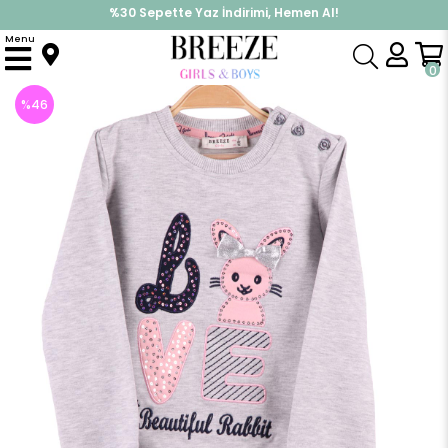
%30 Sepette Yaz İndirimi, Hemen Al!
İndirimlere ek %10 İndirimi Kap, Hemen Üye Ol!
Menu
Anasayfa
Kız Çocuk
Üst Giyim
Sweatshirt
Kız Çocuk Sweat Tavşan İşlemeli Gri (3 Yaş)
0
%
46
İndirim