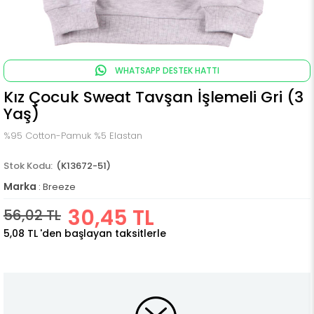
WHATSAPP DESTEK HATTI
Kız Çocuk Sweat Tavşan İşlemeli Gri (3
Yaş)
%95 Cotton-Pamuk %5 Elastan
(K13672-51)
Marka
:
Breeze
30,45 TL
56,02 TL
5,08 TL
'den başlayan taksitlerle