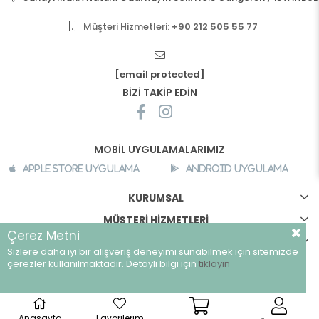
Müşteri Hizmetleri:
+90 212 505 55 77
[email protected]
BİZİ TAKİP EDİN
MOBİL UYGULAMALARIMIZ
Apple Store Uygulama
Android Uygulama
KURUMSAL
MÜŞTERİ HİZMETLERİ
Çerez Metni
ALIŞVERİŞ BİLGİLERİ
Sizlere daha iyi bir alışveriş deneyimi sunabilmek için sitemizde
çerezler kullanılmaktadır. Detaylı bilgi için
tıklayın
©
breeze.com.tr - Tüm hakları saklıdır.
Anasayfa
Favorilerim