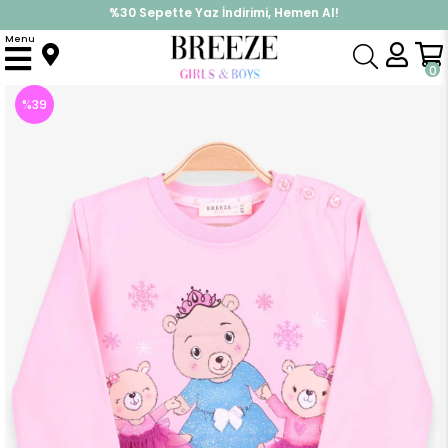
%30 Sepette Yaz İndirimi, Hemen Al!
İndirimlere ek %10 İndirimi Kap, Hemen Üye Ol!
Menu
Anasayfa
Kız Çocuk
Üst Giyim
Sweatshirt
Kız Bebek Sweatshirt Ayıcık Baskılı Pudra (1.5 Yaş)
0
%
39
İndirim