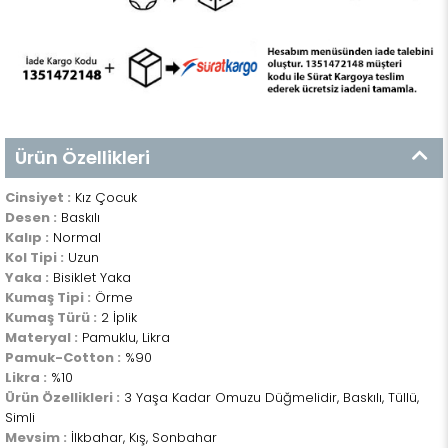
Ürün Özellikleri
Cinsiyet :
Kız Çocuk
Desen :
Baskılı
Kalıp :
Normal
Kol Tipi :
Uzun
Yaka :
Bisiklet Yaka
Kumaş Tipi :
Örme
Kumaş Türü :
2 İplik
Materyal :
Pamuklu, Likra
Pamuk-Cotton :
%90
Likra :
%10
Ürün Özellikleri :
3 Yaşa Kadar Omuzu Düğmelidir, Baskılı, Tüllü,
Simli
Mevsim :
İlkbahar, Kış, Sonbahar