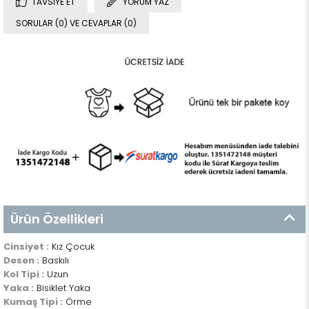
TAVSIYE ET
YORUM YAZ
SORULAR (0) VE CEVAPLAR (0)
Ürün Özellikleri
Cinsiyet :
Kız Çocuk
Desen :
Baskılı
Kol Tipi :
Uzun
Yaka :
Bisiklet Yaka
Kumaş Tipi :
Örme