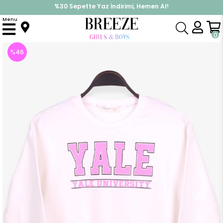
%30 Sepette Yaz İndirimi, Hemen Al!
İndirimlere ek %10 İndirimi Kap, Hemen Üye Ol!
Menu
Anasayfa
Kız Çocuk
Üst Giyim
Sweatshirt
Kız Çocuk Sweatshirt Baskılı Ekru (8 Yaş)
0
%
46
İndirim