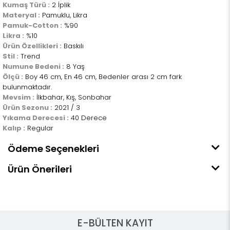
Kumaş Türü :
2 İplik
Materyal :
Pamuklu, Likra
Pamuk-Cotton :
%90
Likra :
%10
Ürün Özellikleri :
Baskılı
Stil :
Trend
Numune Bedeni :
8 Yaş
Ölçü :
Boy 46 cm, En 46 cm, Bedenler arası 2 cm fark
bulunmaktadır.
Mevsim :
İlkbahar, Kış, Sonbahar
Ürün Sezonu :
2021 / 3
Yıkama Derecesi :
40 Derece
Kalıp :
Regular
Ödeme Seçenekleri
Ürün Önerileri
E-BÜLTEN KAYIT