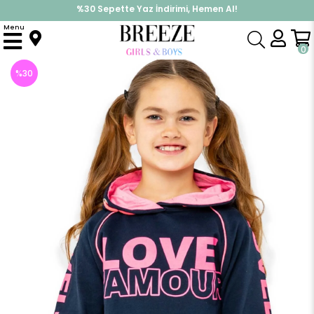
%30 Sepette Yaz İndirimi, Hemen Al!
İndirimlere ek %10 İndirimi Kap, Hemen Üye Ol!
Menu
Anasayfa
Kız Çocuk
Üst Giyim
Sweatshirt
Kız Çocuk Sweatshirt Baskılı Kapüşonlu Lacivert (10 Yaş)
0
%
30
İndirim