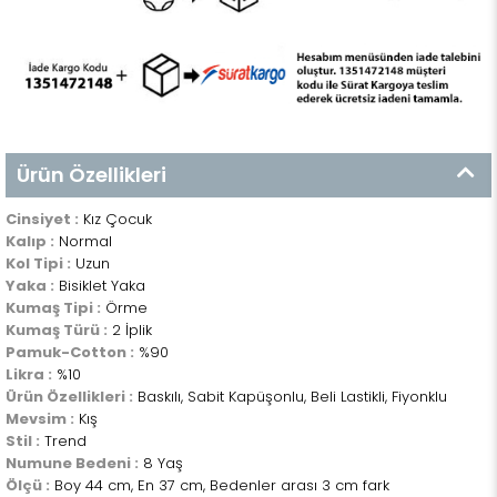
Ürün Özellikleri
Cinsiyet :
Kız Çocuk
Kalıp :
Normal
Kol Tipi :
Uzun
Yaka :
Bisiklet Yaka
Kumaş Tipi :
Örme
Kumaş Türü :
2 İplik
Pamuk-Cotton :
%90
Likra :
%10
Ürün Özellikleri :
Baskılı, Sabit Kapüşonlu, Beli Lastikli, Fiyonklu
Mevsim :
Kış
Stil :
Trend
Numune Bedeni :
8 Yaş
Ölçü :
Boy 44 cm, En 37 cm, Bedenler arası 3 cm fark