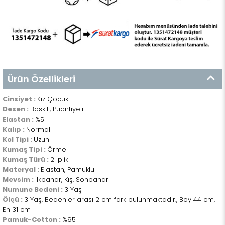
Ürün Özellikleri
Cinsiyet :
Kız Çocuk
Desen :
Baskılı, Puantiyeli
Elastan :
%5
Kalıp :
Normal
Kol Tipi :
Uzun
Kumaş Tipi :
Örme
Kumaş Türü :
2 İplik
Materyal :
Elastan, Pamuklu
Mevsim :
İlkbahar, Kış, Sonbahar
Numune Bedeni :
3 Yaş
Ölçü :
3 Yaş, Bedenler arası 2 cm fark bulunmaktadır., Boy 44 cm,
En 31 cm
Pamuk-Cotton :
%95