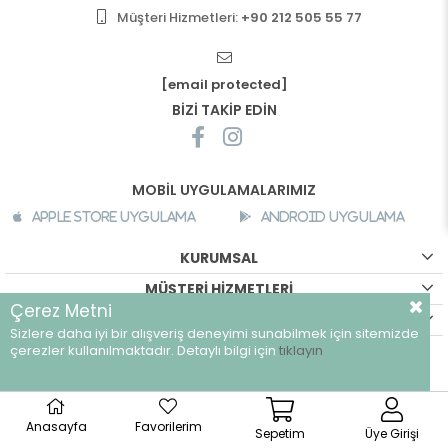
Müşteri Hizmetleri:
+90 212 505 55 77
[email protected]
BİZİ TAKİP EDİN
MOBİL UYGULAMALARIMIZ
Apple Store Uygulama
Android Uygulama
KURUMSAL
MÜŞTERİ HİZMETLERİ
Çerez Metni
ALIŞVERİŞ BİLGİLERİ
Sizlere daha iyi bir alışveriş deneyimi sunabilmek için sitemizde
çerezler kullanılmaktadır. Detaylı bilgi için
tıklayın
©
breeze.com.tr - Tüm hakları saklıdır.
Anasayfa
Favorilerim
Sepetim
Üye Girişi