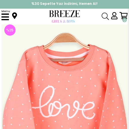
%30 Sepette Yaz İndirimi, Hemen Al!
İndirimlere ek %10 İndirimi Kap, Hemen Üye Ol!
Menu
Anasayfa
Kız Çocuk
Üst Giyim
Sweatshirt
Kız Çocuk Sweatshirt Baskılı Puantiyeli Somon (5 Yaş)
0
%
25
İndirim