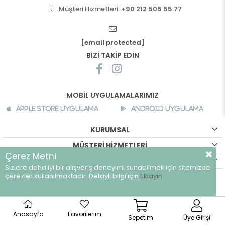
Müşteri Hizmetleri:
+90 212 505 55 77
[email protected]
BİZİ TAKİP EDİN
MOBİL UYGULAMALARIMIZ
Apple Store Uygulama
Android Uygulama
KURUMSAL
MÜŞTERİ HİZMETLERİ
Çerez Metni
ALIŞVERİŞ BİLGİLERİ
Sizlere daha iyi bir alışveriş deneyimi sunabilmek için sitemizde
çerezler kullanılmaktadır. Detaylı bilgi için
tıklayın
©
breeze.com.tr - Tüm hakları saklıdır.
Anasayfa
Favorilerim
Sepetim
Üye Girişi