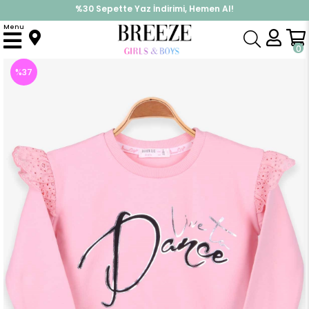
%30 Sepette Yaz İndirimi, Hemen Al!
İndirimlere ek %10 İndirimi Kap, Hemen Üye Ol!
Menu
Anasayfa
Kız Çocuk
Üst Giyim
Sweatshirt
Kız Çocuk Sweatshirt Baskılı Pudra (2 Yaş)
0
%
37
İndirim