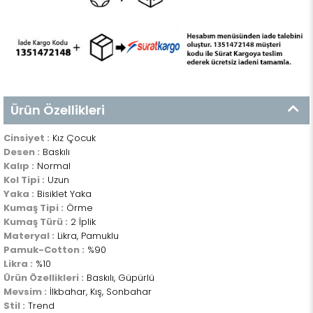
Ürün Özellikleri
Cinsiyet :
Kız Çocuk
Desen :
Baskılı
Kalıp :
Normal
Kol Tipi :
Uzun
Yaka :
Bisiklet Yaka
Kumaş Tipi :
Örme
Kumaş Türü :
2 İplik
Materyal :
Likra, Pamuklu
Pamuk-Cotton :
%90
Likra :
%10
Ürün Özellikleri :
Baskılı, Güpürlü
Mevsim :
İlkbahar, Kış, Sonbahar
Stil :
Trend