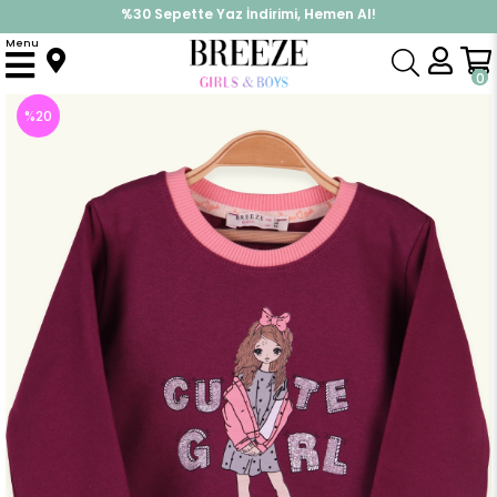
%30 Sepette Yaz İndirimi, Hemen Al!
İndirimlere ek %10 İndirimi Kap, Hemen Üye Ol!
Menu
Anasayfa
Kız Çocuk
Üst Giyim
Sweatshirt
Kız Bebek Sweatshirt Baskılı Simli Mürdüm (1.5 Yaş)
0
%
20
İndirim