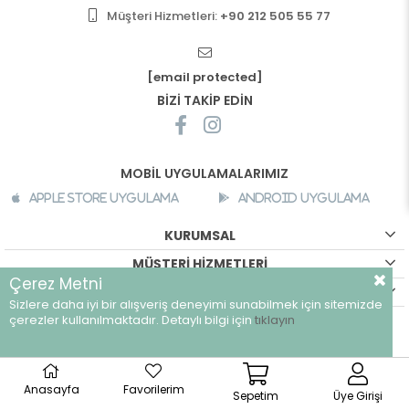
Müşteri Hizmetleri:
+90 212 505 55 77
[email protected]
BİZİ TAKİP EDİN
MOBİL UYGULAMALARIMIZ
Apple Store Uygulama
Android Uygulama
KURUMSAL
MÜŞTERİ HİZMETLERİ
Çerez Metni
ALIŞVERİŞ BİLGİLERİ
Sizlere daha iyi bir alışveriş deneyimi sunabilmek için sitemizde
çerezler kullanılmaktadır. Detaylı bilgi için
tıklayın
©
breeze.com.tr - Tüm hakları saklıdır.
Anasayfa
Favorilerim
Sepetim
Üye Girişi