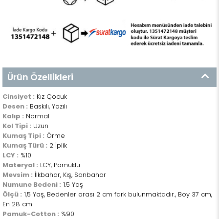
Ürün Özellikleri
Cinsiyet :
Kız Çocuk
Desen :
Baskılı, Yazılı
Kalıp :
Normal
Kol Tipi :
Uzun
Kumaş Tipi :
Örme
Kumaş Türü :
2 İplik
LCY :
%10
Materyal :
LCY, Pamuklu
Mevsim :
İlkbahar, Kış, Sonbahar
Numune Bedeni :
1.5 Yaş
Ölçü :
1,5 Yaş, Bedenler arası 2 cm fark bulunmaktadır., Boy 37 cm,
En 28 cm
Pamuk-Cotton :
%90