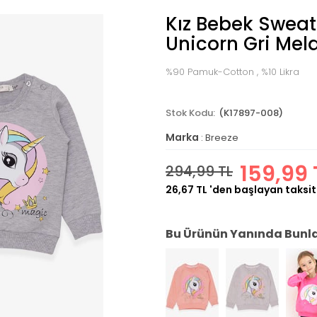
Kız Bebek Sweats
Unicorn Gri Mela
%90 Pamuk-Cotton , %10 Likra
(K17897-008)
Marka
:
Breeze
159,99 
294,99 TL
26,67 TL
'den başlayan taksit
Bu Ürünün Yanında Bunlar