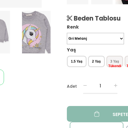
Beden Tablosu
Renk
Yaş
1.5 Yaş
2 Yaş
3 Yaş
Adet