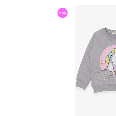
%
46
İndirim