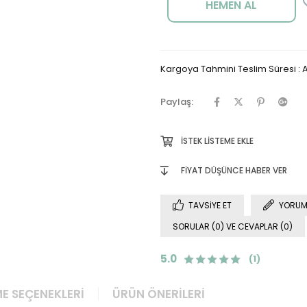
Kargoya Tahmini Teslim Süresi
:
A
Paylaş:
İSTEK LISTEME EKLE
FIYAT DÜŞÜNCE HABER VER
TAVSIYE ET
YORUM
SORULAR (0) VE CEVAPLAR (0)
5.0
(1)
E SEÇENEKLERI
ÜRÜN ÖNERILERI