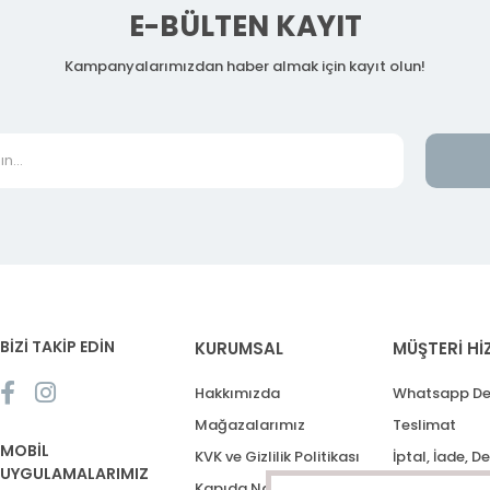
E-BÜLTEN KAYIT
Kampanyalarımızdan haber almak için kayıt olun!
BİZİ TAKİP EDİN
KURUMSAL
MÜŞTERİ Hİ
Hakkımızda
Whatsapp De
Mağazalarımız
Teslimat
MOBİL
KVK ve Gizlilik Politikası
İptal, İade, D
UYGULAMALARIMIZ
Kapıda Nakit Ödeme
Destek Talep