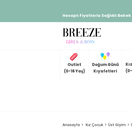
Hesaplı Fiyatlarla Sağlıklı Bebek
Kı
Outlet
Doğum Günü
(0-
(0-16 Yaş)
Kıyafetleri
Anasayfa
Kız Çocuk
Üst Giyim