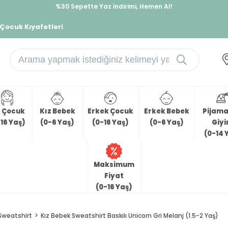
%30 Sepette Yaz İndirimi, Hemen Al!
İndirimlere ek %10 İndirimi Kap, Hemen Üye Ol!
 Çocuk Kıyafetleri
z Çocuk
Kız Bebek
Erkek Çocuk
Erkek Bebek
Pijama 
16 Yaş)
(0-6 Yaş)
(0-16 Yaş)
(0-6 Yaş)
Giy
(0-14 
Maksimum
Fiyat
(0-16 Yaş)
Sweatshirt
Kız Bebek Sweatshirt Baskılı Unicorn Gri Melanj (1.5-2 Yaş)