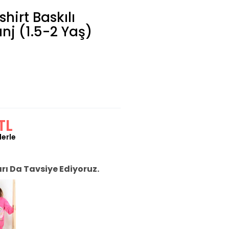
hirt Baskılı
nj (1.5-2 Yaş)
TL
lerle
ı Da Tavsiye Ediyoruz.