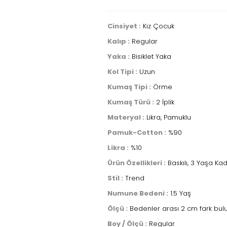
Cinsiyet :
Kız Çocuk
Kalıp :
Regular
Yaka :
Bisiklet Yaka
Kol Tipi :
Uzun
Kumaş Tipi :
Örme
Kumaş Türü :
2 İplik
Materyal :
Likra, Pamuklu
Pamuk-Cotton :
%90
Likra :
%10
Ürün Özellikleri :
Baskılı, 3 Yaşa K
Stil :
Trend
Numune Bedeni :
1.5 Yaş
Ölçü :
Bedenler arası 2 cm fark bul
Boy / Ölçü :
Regular