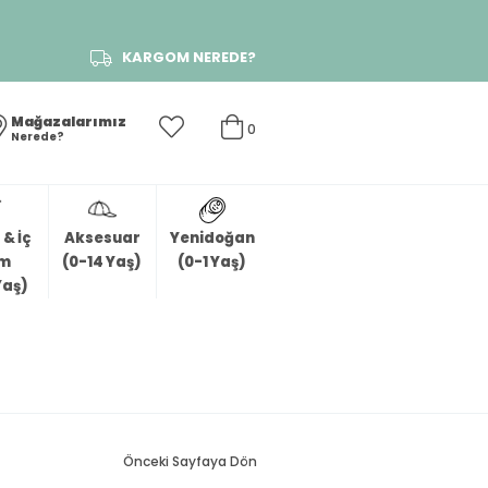
KARGOM NEREDE?
Mağazalarımız
0
Nerede?
& İç
Aksesuar
Yenidoğan
im
(0-14 Yaş)
(0-1 Yaş)
Yaş)
Önceki Sayfaya Dön