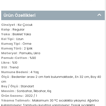
Ürün Özellikleri
Cinsiyet :
Kız Çocuk
Kalıp :
Regular
Yaka :
Bisiklet Yaka
Kol Tipi :
Uzun
Kumaş Tipi :
Örme
Kumaş Türü :
2 İplik
Materyal :
Pamuklu, Likra
Pamuk-Cotton :
%90
Likra :
%10
Stil :
Trend
Numune Bedeni :
4 Yaş
Ölçü :
Bedenler arası 2 cm fark bulunmaktadır., En 32 cm, Boy 40
cm
Boy / Ölçü :
Standart
Mevsim :
Sonbahar, İlkbahar, Kış
Ürün Sezonu :
2022 / 1
Yıkama Talimatı :
Maksimum 30 °C sıcaklıkta yıkayınız. Ağartıcı
kullanmayınız. Tamburlu kurutma yapmayınız. Düşük sıcaklıkta