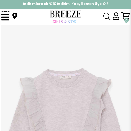
İndirimlere ek %10 İndirimi Kap, Hemen Üye Ol!
%30 Sepette Yaz İndirimi, Hemen Al!
Menu
Anasayfa
Kız Çocuk
Üst Giyim
Sweatshirt
Kız Çocuk Sweatshirt Beli Lastikli Bej Melanj (4-8 Yaş)
0