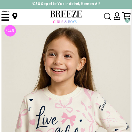
%30 Sepette Yaz İndirimi, Hemen Al!
İndirimlere ek %10 İndirimi Kap, Hemen Üye Ol!
Menu
Anasayfa
Kız Çocuk
Üst Giyim
Sweatshirt
Kız Çocuk Sweatshirt Fiyonk & Kalp Baskılı Ekru (3 Yaş)
0
%
45
İndirim