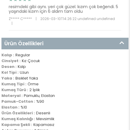
resimdeki gibi aynı. yeri çok güzel. kızım çok beğendi. 5
yaşındaki kızım için 6 aldım tam oldu
Z***** C*****
|
2026-03-10T14:26:22 undefined undefined
|
Ürün Özellikleri
Kalıp :
Regular
Cinsiyet :
Kız Çocuk
Desen :
Kalp
Kol Tipi :
Uzun
Yaka :
Bisiklet Yaka
Kumaş Tipi :
Örme
Kumaş Türü :
2 İplik
Materyal :
Pamuklu, Elastan
Pamuk-Cotton :
%90
Elastan :
%10
Ürün Özellikleri :
Desenli
Kumaş Kalınlığı :
Mevsimlik
Kapama Şekli :
Kapamasız