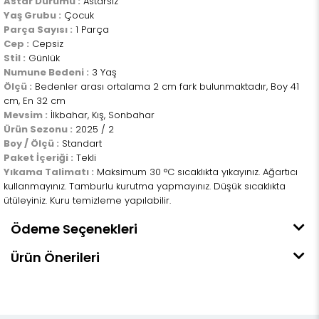
Astar Durumu :
Astarsız
Yaş Grubu :
Çocuk
Parça Sayısı :
1 Parça
Cep :
Cepsiz
Stil :
Günlük
Numune Bedeni :
3 Yaş
Ölçü :
Bedenler arası ortalama 2 cm fark bulunmaktadır, Boy 41
cm, En 32 cm
Mevsim :
İlkbahar, Kış, Sonbahar
Ürün Sezonu :
2025 / 2
Boy / Ölçü :
Standart
Paket İçeriği :
Tekli
Yıkama Talimatı :
Maksimum 30 °C sıcaklıkta yıkayınız. Ağartıcı
kullanmayınız. Tamburlu kurutma yapmayınız. Düşük sıcaklıkta
ütüleyiniz. Kuru temizleme yapılabilir.
Ödeme Seçenekleri
Ürün Önerileri