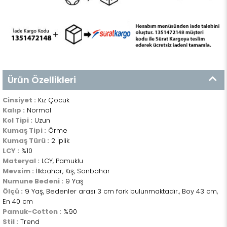
Ürün Özellikleri
Cinsiyet :
Kız Çocuk
Kalıp :
Normal
Kol Tipi :
Uzun
Kumaş Tipi :
Örme
Kumaş Türü :
2 İplik
LCY :
%10
Materyal :
LCY, Pamuklu
Mevsim :
İlkbahar, Kış, Sonbahar
Numune Bedeni :
9 Yaş
Ölçü :
9 Yaş, Bedenler arası 3 cm fark bulunmaktadır., Boy 43 cm,
En 40 cm
Pamuk-Cotton :
%90
Stil :
Trend