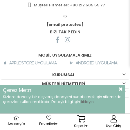
Müşteri Hizmetleri:
+90 212 505 55 77
[email protected]
BİZİ TAKİP EDİN
MOBİL UYGULAMALARIMIZ
Apple Store Uygulama
Android Uygulama
KURUMSAL
MÜŞTERİ HİZMETLERİ
Çerez Metni
ALIŞVERİŞ BİLGİLERİ
Sizlere daha iyi bir alışveriş deneyimi sunabilmek için sitemizde
çerezler kullanılmaktadır. Detaylı bilgi için
tıklayın
©
breeze.com.tr - Tüm hakları saklıdır.
Anasayfa
Favorilerim
Sepetim
Üye Girişi