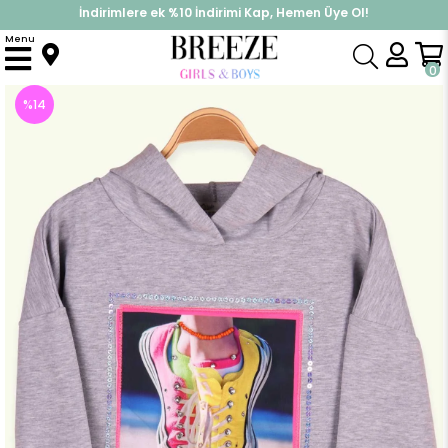
İndirimlere ek %10 İndirimi Kap, Hemen Üye Ol!
%30 Sepette Yaz İndirimi, Hemen Al!
Menu
Anasayfa
Kız Çocuk
Üst Giyim
Sweatshirt
Kız Çocuk Sweatshirt Göbek Üstü Ayakkabısı 3 Boyutlu Gri (9 Yaş)
0
%
14
İndirim