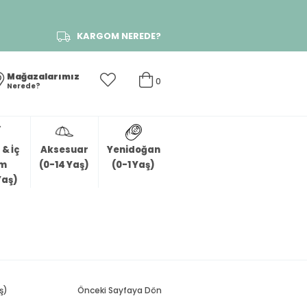
KARGOM NEREDE?
Mağazalarımız
0
Nerede?
& İç
Aksesuar
Yenidoğan
im
(0-14 Yaş)
(0-1 Yaş)
Yaş)
ş)
Önceki Sayfaya Dön