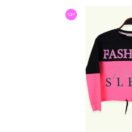
%
27
İndirim