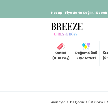
Hesaplı Fiyatlarla Sağlıklı Bebek
Kı
Outlet
Doğum Günü
(0-
(0-16 Yaş)
Kıyafetleri
Anasayfa
Kız Çocuk
Üst Giyim