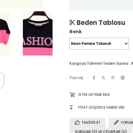
Beden Tablosu
Renk
Kargoya Tahmini Teslim Süresi
:
A
Paylaş:
İSTEK LISTEME EKLE
FIYAT DÜŞÜNCE HABER VER
TAVSIYE ET
YORUM
SORULAR (0) VE CEVAPLAR (0)