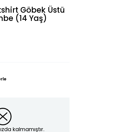
shirt Göbek Üstü
mbe (14 Yaş)
L
erle
ızda kalmamıştır.