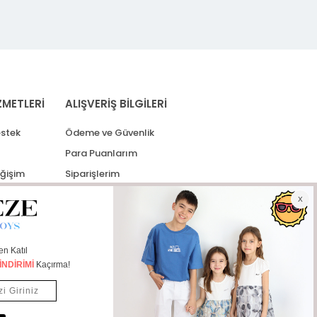
ZMETLERİ
ALIŞVERİŞ BİLGİLERİ
stek
Ödeme ve Güvenlik
Para Puanlarım
eğişim
Siparişlerim
lerim
Kargo Takip
İade Taleplerim