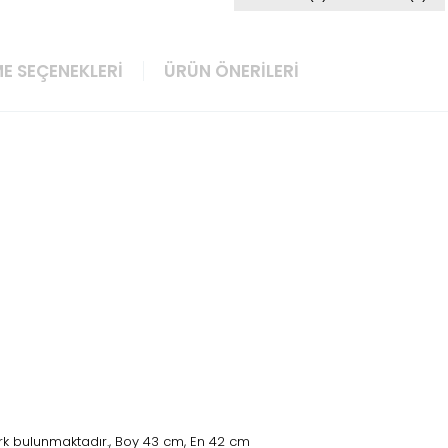
E SEÇENEKLERI
ÜRÜN ÖNERILERI
ark bulunmaktadır., Boy 43 cm, En 42 cm