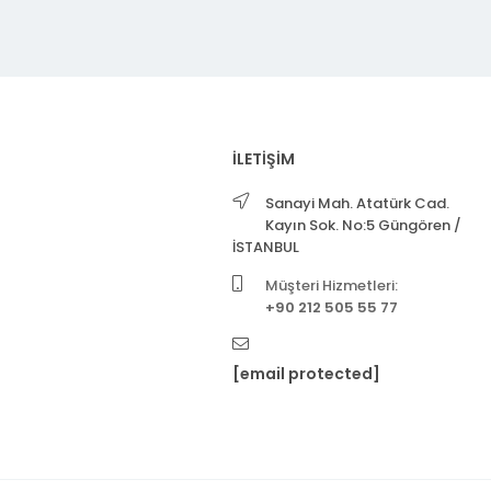
İLETİŞİM
Sanayi Mah. Atatürk Cad.
Kayın Sok. No:5 Güngören /
İSTANBUL
Müşteri Hizmetleri:
+90 212 505 55 77
[email protected]