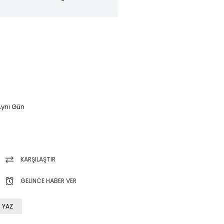
ynı Gün
KARŞILAŞTIR
GELINCE HABER VER
 YAZ