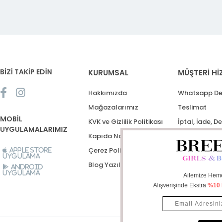
BİZİ TAKİP EDİN
KURUMSAL
MÜŞTERİ Hİ
Hakkımızda
Whatsapp De
Mağazalarımız
Teslimat
MOBİL
KVK ve Gizlilik Politikası
İptal, İade, D
UYGULAMALARIMIZ
Kapıda Nakit Ödeme
Destek Talep
Çerez Politikası
Apple Store
Uygulama
Blog Yazıları
Android
Uygulama