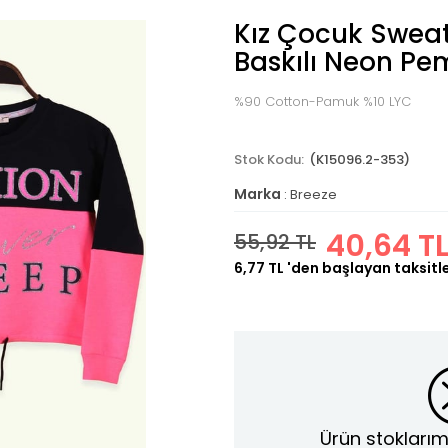
Kız Çocuk Sweat
Baskılı Neon Pe
%90 Cotton-Pamuk %10 LYC
(K15096.2-353)
Marka
:
Breeze
40,64 T
55,92 TL
6,77 TL
'den başlayan taksitl
Ürün stoklarım