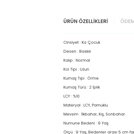
ÜRÜN ÖZELLIKLERI
ÖDEM
Cinsiyet : Kız Çocuk
Desen : Baskılı
Kalıp : Normal
Kol Tipi : Uzun
Kumaş Tipi : Örme
Kumaş Türü : 2 İplik
LCY : %10
Materyal : LCY, Pamuklu
Mevsim : İlkbahar, Kış, Sonbahar
Numune Bedeni : 9 Yaş
Ölçü : 9 Yaş, Bedenler arası 5 cm f