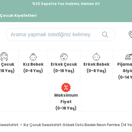
%30 Sepette Yaz İndirimi, Hemen Al!
İndirimlere ek %10 İndirimi Kap, Hemen Üye Ol!
 Çocuk Kıyafetleri
z Çocuk
Kız Bebek
Erkek Çocuk
Erkek Bebek
Pijama 
16 Yaş)
(0-6 Yaş)
(0-16 Yaş)
(0-6 Yaş)
Giy
(0-14 
Maksimum
Fiyat
(0-16 Yaş)
Sweatshirt
Kız Çocuk Sweatshirt Göbek Üstü Baskılı Neon Pembe (14 Ya